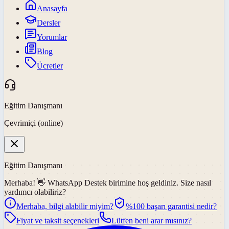
Anasayfa
Dersler
Yorumlar
Blog
Ücretler
Eğitim Danışmanı
Çevrimiçi (online)
Eğitim Danışmanı
Merhaba! 👋
WhatsApp Destek
birimine hoş geldiniz. Size nasıl
yardımcı olabiliriz?
Merhaba, bilgi alabilir miyim?
%100 başarı garantisi nedir?
Fiyat ve taksit seçenekleri
Lütfen beni arar mısınız?