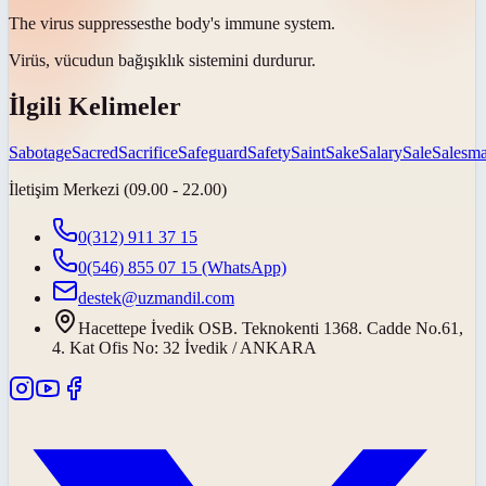
The virus
suppresses
the body's immune system.
Virüs, vücudun bağışıklık sistemini
durdurur
.
İlgili Kelimeler
Sabotage
Sacred
Sacrifice
Safeguard
Safety
Saint
Sake
Salary
Sale
Salesm
İletişim Merkezi (09.00 - 22.00)
0(312) 911 37 15
0(546) 855 07 15
(WhatsApp)
destek@uzmandil.com
Hacettepe İvedik OSB. Teknokenti 1368. Cadde No.61,
4. Kat Ofis No: 32 İvedik / ANKARA