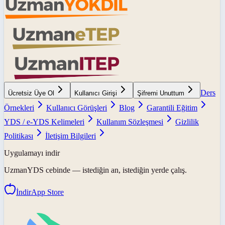
Ders
Ücretsiz Üye Ol
Kullanıcı Girişi
Şifremi Unuttum
Örnekleri
Kullanıcı Görüşleri
Blog
Garantili Eğitim
YDS / e-YDS Kelimeleri
Kullanım Sözleşmesi
Gizlilik
Politikası
İletişim Bilgileri
Uygulamayı indir
UzmanYDS
cebinde — istediğin an, istediğin yerde çalış.
İndir
App Store