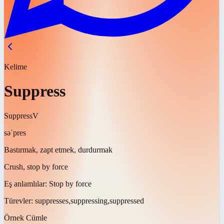
Kelime
Suppress
Suppress
V
səˈpres
Bastırmak, zapt etmek, durdurmak
Crush, stop by force
Eş anlamlılar:
Stop by force
Türevler:
suppresses,suppressing,suppressed
Örnek Cümle