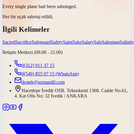
Every single plane had been
sabotaged
.
Her bir uçak
sabotaj edildi
.
İlgili Kelimeler
Sacred
Sacrifice
Safeguard
Safety
Saint
Sake
Salary
Sale
Salesman
Salinity
İletişim Merkezi (09.00 - 22.00)
0(312) 911 37 15
0(546) 855 07 15
(WhatsApp)
destek@uzmandil.com
Hacettepe İvedik OSB. Teknokenti 1368. Cadde No.61,
4. Kat Ofis No: 32 İvedik / ANKARA