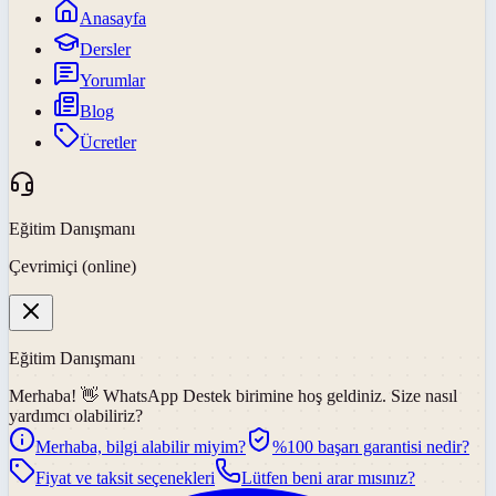
Anasayfa
Dersler
Yorumlar
Blog
Ücretler
Eğitim Danışmanı
Çevrimiçi (online)
Eğitim Danışmanı
Merhaba! 👋
WhatsApp Destek
birimine hoş geldiniz. Size nasıl
yardımcı olabiliriz?
Merhaba, bilgi alabilir miyim?
%100 başarı garantisi nedir?
Fiyat ve taksit seçenekleri
Lütfen beni arar mısınız?