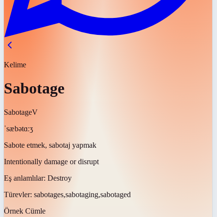
Kelime
Sabotage
Sabotage
V
ˈsæbətɑːʒ
Sabote etmek, sabotaj yapmak
Intentionally damage or disrupt
Eş anlamlılar:
Destroy
Türevler:
sabotages,sabotaging,sabotaged
Örnek Cümle