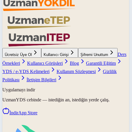
Ders
Ücretsiz Üye Ol
Kullanıcı Girişi
Şifremi Unuttum
Örnekleri
Kullanıcı Görüşleri
Blog
Garantili Eğitim
YDS / e-YDS Kelimeleri
Kullanım Sözleşmesi
Gizlilik
Politikası
İletişim Bilgileri
Uygulamayı indir
UzmanYDS
cebinde — istediğin an, istediğin yerde çalış.
İndir
App Store