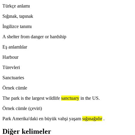
Türkçe anlamı
Sığınak, tapınak
İngilizce tanımı
A shelter from danger or hardship
Eş anlamlılar
Harbour
Türevleri
Sanctuaries
Örnek cümle
The park is the largest wildlife
sanctuary
in the US.
Örnek cümle (çeviri)
Park Amerika'daki en büyük vahşi yaşam
sığınağıdır
.
Diğer kelimeler