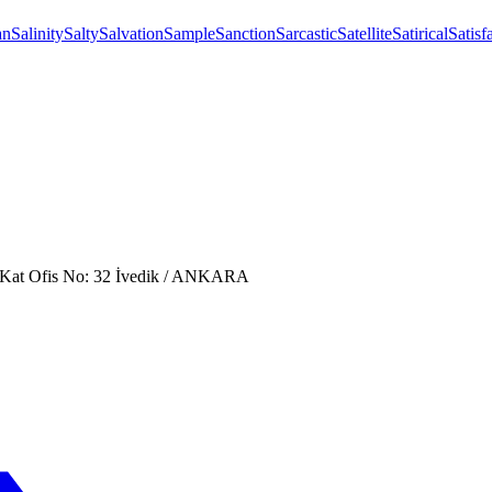
an
Salinity
Salty
Salvation
Sample
Sanction
Sarcastic
Satellite
Satirical
Satisf
. Kat Ofis No: 32 İvedik / ANKARA