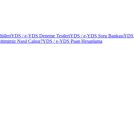
ülleri
YDS / e-YDS Deneme Testleri
YDS / e-YDS Soru Bankası
YDS 
itimimiz Nasıl Çalışır?
YDS / e-YDS Puan Hesaplama