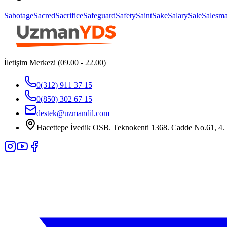
Sabotage
Sacred
Sacrifice
Safeguard
Safety
Saint
Sake
Salary
Sale
Salesm
İletişim Merkezi (09.00 - 22.00)
0(312) 911 37 15
0(850) 302 67 15
destek@uzmandil.com
Hacettepe İvedik OSB. Teknokenti 1368. Cadde No.61, 4