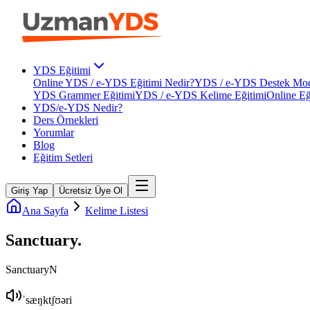
YDS Eğitimi
Online YDS / e-YDS Eğitimi Nedir?
YDS / e-YDS Destek Mod
YDS Grammer Eğitimi
YDS / e-YDS Kelime Eğitimi
Online Eğ
YDS/e-YDS Nedir?
Ders Örnekleri
Yorumlar
Blog
Eğitim Setleri
Giriş Yap
Ücretsiz Üye Ol
Ana Sayfa
Kelime Listesi
Sanctuary
.
Sanctuary
N
ˈsæŋktʃʊəri