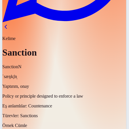
Kelime
Sanction
Sanction
N
ˈsæŋkʃn̩
Yaptırım, onay
Policy or principle designed to enforce a law
Eş anlamlılar:
Countenance
Türevler:
Sanctions
Örnek Cümle