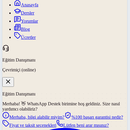
Anasayfa
Dersler
Yorumlar
Blog
Ücretler
Eğitim Danışmanı
Çevrimiçi (online)
Eğitim Danışmanı
Merhaba! 👋
WhatsApp Destek
birimine hoş geldiniz. Size nasıl
yardımcı olabiliriz?
Merhaba, bilgi alabilir miyim?
%100 başarı garantisi nedir?
Fiyat ve taksit seçenekleri
Lütfen beni arar mısınız?