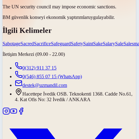
The UN security council may impose economic
sanctions
.
BM güvenlik konseyi ekonomik
yaptırımlar
uygulayabilir.
İlgili Kelimeler
Sabotage
Sacred
Sacrifice
Safeguard
Safety
Saint
Sake
Salary
Sale
Salesm
İletişim Merkezi (09.00 - 22.00)
0(312) 911 37 15
0(546) 855 07 15
(WhatsApp)
destek@uzmandil.com
Hacettepe İvedik OSB. Teknokenti 1368. Cadde No.61,
4. Kat Ofis No: 32 İvedik / ANKARA