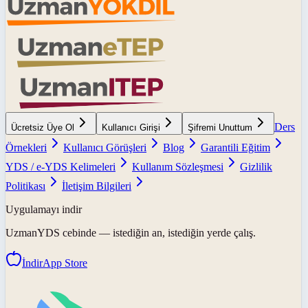
Ders
Ücretsiz Üye Ol
Kullanıcı Girişi
Şifremi Unuttum
Örnekleri
Kullanıcı Görüşleri
Blog
Garantili Eğitim
YDS / e-YDS Kelimeleri
Kullanım Sözleşmesi
Gizlilik
Politikası
İletişim Bilgileri
Uygulamayı indir
UzmanYDS
cebinde — istediğin an, istediğin yerde çalış.
İndir
App Store