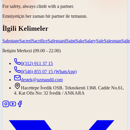
For
safety
, always climb with a partner.
Emniyet
için her zaman bir partner ile tırmanın.
İlgili Kelimeler
Sabotage
Sacred
Sacrifice
Safeguard
Saint
Sake
Salary
Sale
Salesman
Salin
İletişim Merkezi (09.00 - 22.00)
0(312) 911 37 15
0(546) 855 07 15
(WhatsApp)
destek@uzmandil.com
Hacettepe İvedik OSB. Teknokenti 1368. Cadde No.61,
4. Kat Ofis No: 32 İvedik / ANKARA