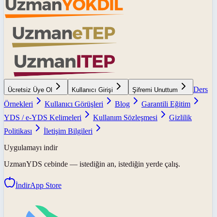
Ders
Ücretsiz Üye Ol
Kullanıcı Girişi
Şifremi Unuttum
Örnekleri
Kullanıcı Görüşleri
Blog
Garantili Eğitim
YDS / e-YDS Kelimeleri
Kullanım Sözleşmesi
Gizlilik
Politikası
İletişim Bilgileri
Uygulamayı indir
UzmanYDS
cebinde — istediğin an, istediğin yerde çalış.
İndir
App Store