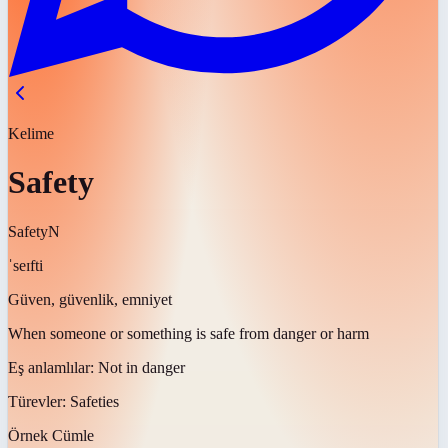
Kelime
Safety
Safety
N
ˈseɪfti
Güven, güvenlik, emniyet
When someone or something is safe from danger or harm
Eş anlamlılar:
Not in danger
Türevler:
Safeties
Örnek Cümle