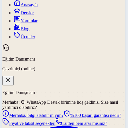
Anasayfa
Dersler
Yorumlar
Blog
Ücretler
Eğitim Danışmanı
Çevrimiçi (online)
Eğitim Danışmanı
Merhaba! 👋
WhatsApp Destek
birimine hoş geldiniz. Size nasıl
yardımcı olabiliriz?
Merhaba, bilgi alabilir miyim?
%100 başarı garantisi nedir?
Fiyat ve taksit seçenekleri
Lütfen beni arar mısınız?