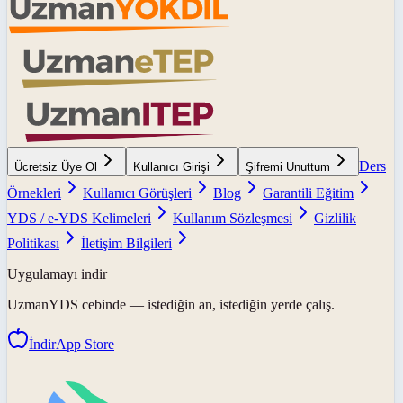
Ders
Ücretsiz Üye Ol
Kullanıcı Girişi
Şifremi Unuttum
Örnekleri
Kullanıcı Görüşleri
Blog
Garantili Eğitim
YDS / e-YDS Kelimeleri
Kullanım Sözleşmesi
Gizlilik
Politikası
İletişim Bilgileri
Uygulamayı indir
UzmanYDS
cebinde — istediğin an, istediğin yerde çalış.
İndir
App Store