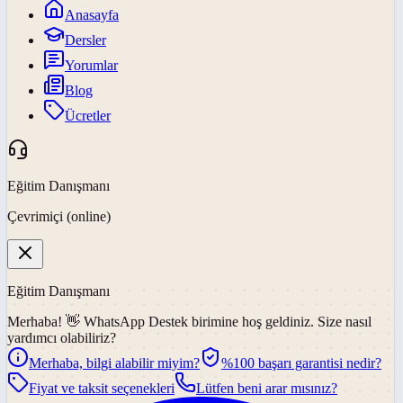
Anasayfa
Dersler
Yorumlar
Blog
Ücretler
Eğitim Danışmanı
Çevrimiçi (online)
Eğitim Danışmanı
Merhaba! 👋
WhatsApp Destek
birimine hoş geldiniz. Size nasıl
yardımcı olabiliriz?
Merhaba, bilgi alabilir miyim?
%100 başarı garantisi nedir?
Fiyat ve taksit seçenekleri
Lütfen beni arar mısınız?