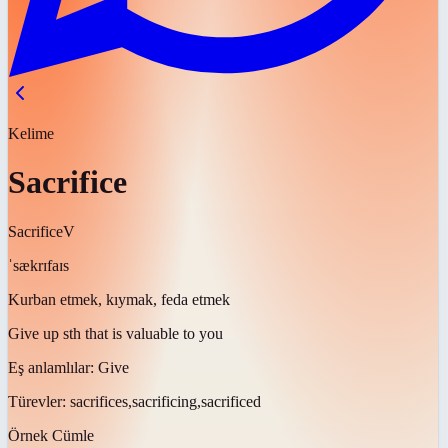
Kelime
Sacrifice
Sacrifice
V
ˈsækrɪfaɪs
Kurban etmek, kıymak, feda etmek
Give up sth that is valuable to you
Eş anlamlılar:
Give
Türevler:
sacrifices,sacrificing,sacrificed
Örnek Cümle