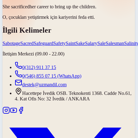
She
sacrificed
her career to bring up the children.
O, çocukları yetiştirmek için kariyerini
feda etti
.
İlgili Kelimeler
Sabotage
Sacred
Safeguard
Safety
Saint
Sake
Salary
Sale
Salesman
Salinit
İletişim Merkezi (09.00 - 22.00)
0(312) 911 37 15
0(546) 855 07 15
(WhatsApp)
destek@uzmandil.com
Hacettepe İvedik OSB. Teknokenti 1368. Cadde No.61,
4. Kat Ofis No: 32 İvedik / ANKARA