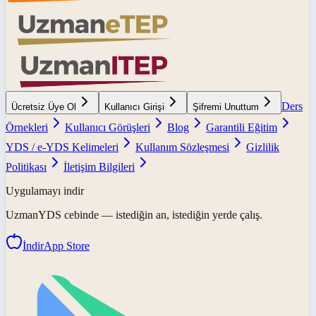
Ders
Ücretsiz Üye Ol
Kullanıcı Girişi
Şifremi Unuttum
Örnekleri
Kullanıcı Görüşleri
Blog
Garantili Eğitim
YDS / e-YDS Kelimeleri
Kullanım Sözleşmesi
Gizlilik
Politikası
İletişim Bilgileri
Uygulamayı indir
UzmanYDS
cebinde — istediğin an, istediğin yerde çalış.
İndir
App Store