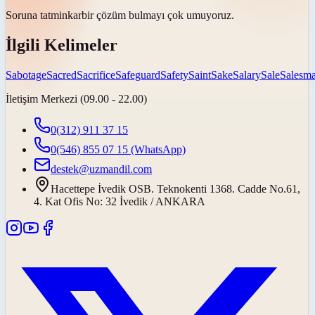
Soruna
tatminkar
bir çözüm bulmayı çok umuyoruz.
İlgili Kelimeler
Sabotage
Sacred
Sacrifice
Safeguard
Safety
Saint
Sake
Salary
Sale
Salesm
İletişim Merkezi (09.00 - 22.00)
0(312) 911 37 15
0(546) 855 07 15
(WhatsApp)
destek@uzmandil.com
Hacettepe İvedik OSB. Teknokenti 1368. Cadde No.61,
4. Kat Ofis No: 32 İvedik / ANKARA