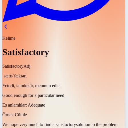
Kelime
Satisfactory
Satisfactory
Adj
ˌsætɪsˈfæktəri
Yeterli, tatminkâr, memnun edici
Good enough for a particular need
Eş anlamlılar:
Adequate
Örnek Cümle
We hope very much to find a
satisfactory
solution to the problem.