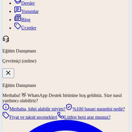
Dersler
Yorumlar
Blog
Ücretler
Eğitim Danışmanı
Çevrimiçi (online)
Eğitim Danışmanı
Merhaba! 👋
WhatsApp Destek
birimine hoş geldiniz. Size nasıl
yardımcı olabiliriz?
Merhaba, bilgi alabilir miyim?
%100 başarı garantisi nedir?
Fiyat ve taksit seçenekleri
Lütfen beni arar mısınız?