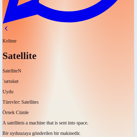
Kelime
Satellite
Satellite
N
ˈsætəlaɪt
Uydu
Türevler:
Satellites
Örnek Cümle
A
satellite
is a machine that is sent into space.
Bir
uydu
uzaya gönderilen bir makinedir.