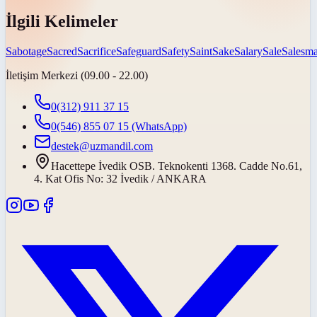
İlgili Kelimeler
Sabotage
Sacred
Sacrifice
Safeguard
Safety
Saint
Sake
Salary
Sale
Salesm
İletişim Merkezi (09.00 - 22.00)
0(312) 911 37 15
0(546) 855 07 15
(WhatsApp)
destek@uzmandil.com
Hacettepe İvedik OSB. Teknokenti 1368. Cadde No.61,
4. Kat Ofis No: 32 İvedik / ANKARA