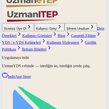
Ders
Ücretsiz Üye Ol
Kullanıcı Girişi
Şifremi Unuttum
Örnekleri
Kullanıcı Görüşleri
Blog
Garantili Eğitim
YDS / e-YDS Kelimeleri
Kullanım Sözleşmesi
Gizlilik
Politikası
İletişim Bilgileri
Uygulamayı indir
UzmanYDS
cebinde — istediğin an, istediğin yerde çalış.
İndir
App Store