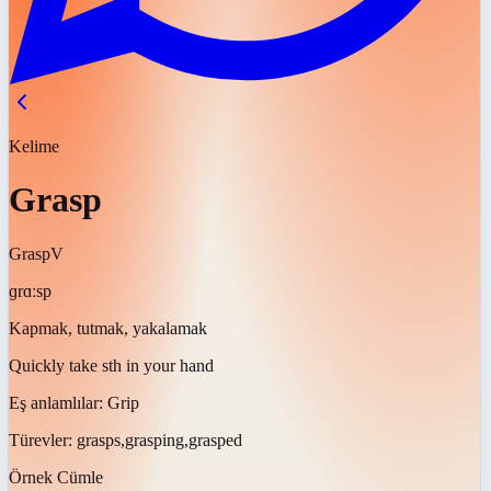
Kelime
Grasp
Grasp
V
ɡrɑːsp
Kapmak, tutmak, yakalamak
Quickly take sth in your hand
Eş anlamlılar:
Grip
Türevler:
grasps,grasping,grasped
Örnek Cümle