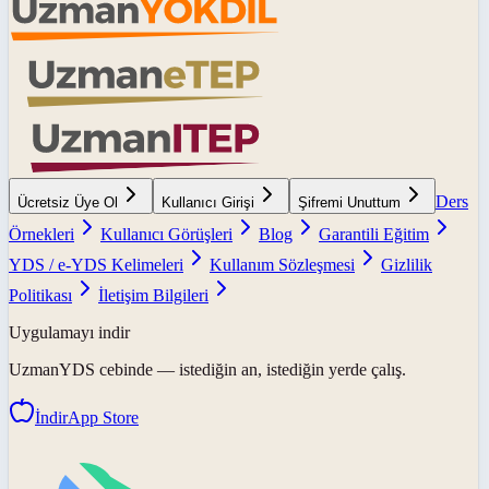
Ders
Ücretsiz Üye Ol
Kullanıcı Girişi
Şifremi Unuttum
Örnekleri
Kullanıcı Görüşleri
Blog
Garantili Eğitim
YDS / e-YDS Kelimeleri
Kullanım Sözleşmesi
Gizlilik
Politikası
İletişim Bilgileri
Uygulamayı indir
UzmanYDS
cebinde — istediğin an, istediğin yerde çalış.
İndir
App Store