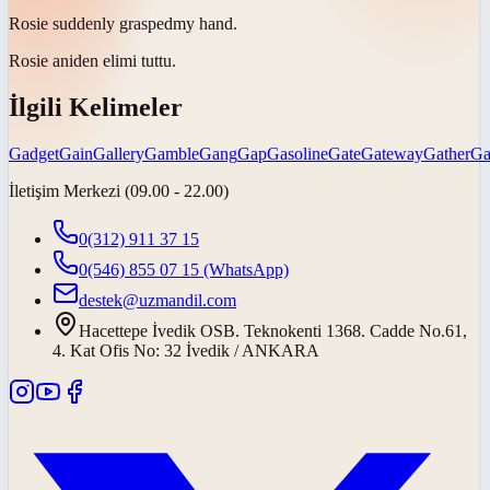
Rosie suddenly
grasped
my hand.
Rosie aniden elimi
tuttu
.
İlgili Kelimeler
Gadget
Gain
Gallery
Gamble
Gang
Gap
Gasoline
Gate
Gateway
Gather
Ga
İletişim Merkezi (09.00 - 22.00)
0(312) 911 37 15
0(546) 855 07 15
(WhatsApp)
destek@uzmandil.com
Hacettepe İvedik OSB. Teknokenti 1368. Cadde No.61,
4. Kat Ofis No: 32 İvedik / ANKARA