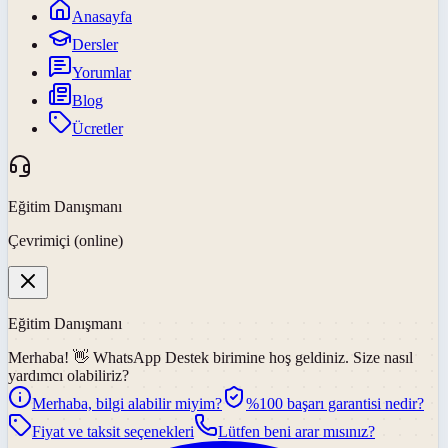
Anasayfa
Dersler
Yorumlar
Blog
Ücretler
Eğitim Danışmanı
Çevrimiçi (online)
Eğitim Danışmanı
Merhaba! 👋
WhatsApp Destek
birimine hoş geldiniz. Size nasıl
yardımcı olabiliriz?
Merhaba, bilgi alabilir miyim?
%100 başarı garantisi nedir?
Fiyat ve taksit seçenekleri
Lütfen beni arar mısınız?