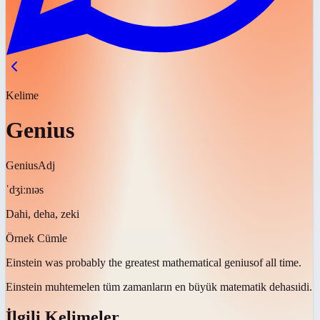
Kelime
Genius
Genius
Adj
ˈdʒiːnɪəs
Dahi, deha, zeki
Örnek Cümle
Einstein was probably the greatest mathematical
genius
of all time.
Einstein muhtemelen tüm zamanların en büyük matematik
dehası
idi.
İlgili Kelimeler