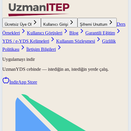
Ders
Ücretsiz Üye Ol
Kullanıcı Girişi
Şifremi Unuttum
Örnekleri
Kullanıcı Görüşleri
Blog
Garantili Eğitim
YDS / e-YDS Kelimeleri
Kullanım Sözleşmesi
Gizlilik
Politikası
İletişim Bilgileri
Uygulamayı indir
UzmanYDS
cebinde — istediğin an, istediğin yerde çalış.
İndir
App Store