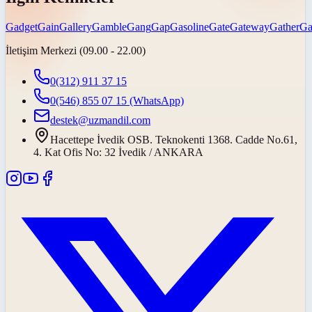
Gadget
Gain
Gallery
Gamble
Gang
Gap
Gasoline
Gate
Gateway
Gather
Ga
İletişim Merkezi (09.00 - 22.00)
0(312) 911 37 15
0(546) 855 07 15
(WhatsApp)
destek@uzmandil.com
Hacettepe İvedik OSB. Teknokenti 1368. Cadde No.61,
4. Kat Ofis No: 32 İvedik / ANKARA