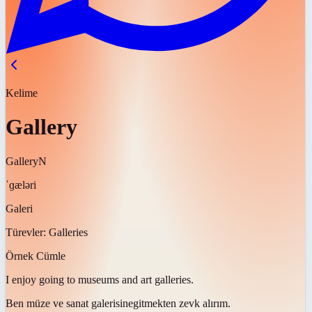
Kelime
Gallery
Gallery
N
ˈɡæləri
Galeri
Türevler:
Galleries
Örnek Cümle
I enjoy going to museums and art
galleries
.
Ben müze ve sanat
galerisine
gitmekten zevk alırım.