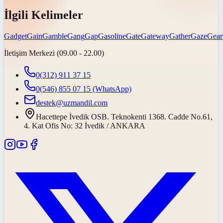
İlgili Kelimeler
Gadget
Gain
Gamble
Gang
Gap
Gasoline
Gate
Gateway
Gather
Gaze
Gear
İletişim Merkezi (09.00 - 22.00)
0(312) 911 37 15
0(546) 855 07 15
(WhatsApp)
destek@uzmandil.com
Hacettepe İvedik OSB. Teknokenti 1368. Cadde No.61,
4. Kat Ofis No: 32 İvedik / ANKARA