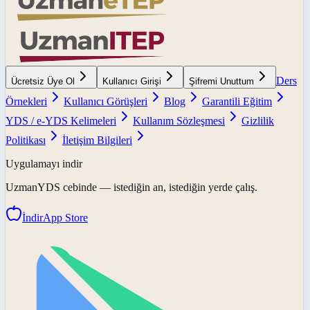
Ders
Ücretsiz Üye Ol
Kullanıcı Girişi
Şifremi Unuttum
Örnekleri
Kullanıcı Görüşleri
Blog
Garantili Eğitim
YDS / e-YDS Kelimeleri
Kullanım Sözleşmesi
Gizlilik
Politikası
İletişim Bilgileri
Uygulamayı indir
UzmanYDS
cebinde — istediğin an, istediğin yerde çalış.
İndir
App Store