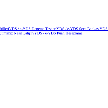
ülleri
YDS / e-YDS Deneme Testleri
YDS / e-YDS Soru Bankası
YDS 
itimimiz Nasıl Çalışır?
YDS / e-YDS Puan Hesaplama