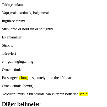
Türkçe anlamı
Yapışmak, sarılmak, bağlanmak
İngilizce tanımı
Stick onto or hold sth or sb tightly
Eş anlamlılar
Stick to
Türevleri
clings,clinging,clung
Örnek cümle
Passengers
clung
desperately onto the lifeboats.
Örnek cümle (çeviri)
Yolcular umutsuz bir şekilde can kurtaran botlarına
sarıldı
.
Diğer kelimeler