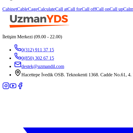
Cabinet
Cable
Cage
Calculate
Call at
Call for
Call off
Call on
Call up
Cal
İletişim Merkezi (09.00 - 22.00)
0(312) 911 37 15
0(850) 302 67 15
destek@uzmandil.com
Hacettepe İvedik OSB. Teknokenti 1368. Cadde No.61, 4