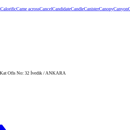
m
Calorific
Came across
Cancel
Candidate
Candle
Canister
Canopy
Canyon
. Kat Ofis No: 32 İvedik / ANKARA