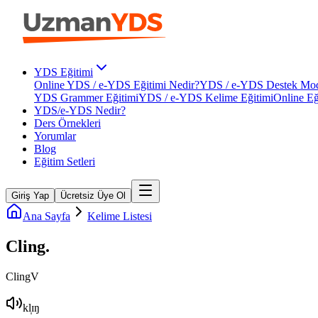
YDS Eğitimi
Online YDS / e-YDS Eğitimi Nedir?
YDS / e-YDS Destek Mod
YDS Grammer Eğitimi
YDS / e-YDS Kelime Eğitimi
Online Eğ
YDS/e-YDS Nedir?
Ders Örnekleri
Yorumlar
Blog
Eğitim Setleri
Giriş Yap
Ücretsiz Üye Ol
Ana Sayfa
Kelime Listesi
Cling
.
Cling
V
kl̩ɪŋ