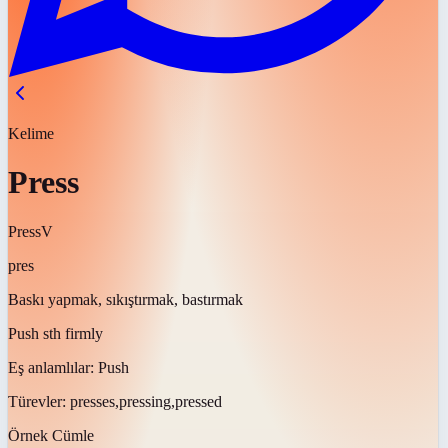
Kelime
Press
Press
V
pres
Baskı yapmak, sıkıştırmak, bastırmak
Push sth firmly
Eş anlamlılar:
Push
Türevler:
presses,pressing,pressed
Örnek Cümle