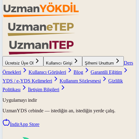
Ders
Ücretsiz Üye Ol
Kullanıcı Girişi
Şifremi Unuttum
Örnekleri
Kullanıcı Görüşleri
Blog
Garantili Eğitim
YDS / e-YDS Kelimeleri
Kullanım Sözleşmesi
Gizlilik
Politikası
İletişim Bilgileri
Uygulamayı indir
UzmanYDS
cebinde — istediğin an, istediğin yerde çalış.
İndir
App Store