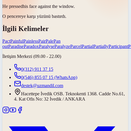
He
pressed
his face against the window.
O pencereye karşı yüzünü
bastırdı
.
İlgili Kelimeler
Pact
Painful
Painless
Pair
Pale
Pan
out
Paradise
Paradox
Paralyse
Paralyze
Parcel
Partial
Partially
Participant
P
İletişim Merkezi (09.00 - 22.00)
0(312) 911 37 15
0(546) 855 07 15
(WhatsApp)
destek@uzmandil.com
Hacettepe İvedik OSB. Teknokenti 1368. Cadde No.61,
4. Kat Ofis No: 32 İvedik / ANKARA