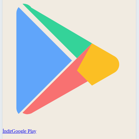
İndir
Google Play