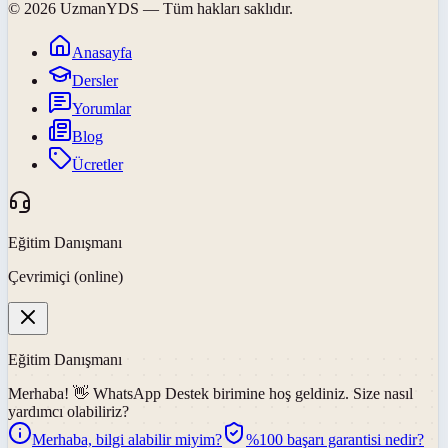
©
2026
UzmanYDS
— Tüm hakları saklıdır.
Anasayfa
Dersler
Yorumlar
Blog
Ücretler
Eğitim Danışmanı
Çevrimiçi (online)
Eğitim Danışmanı
Merhaba! 👋
WhatsApp Destek
birimine hoş geldiniz. Size nasıl
yardımcı olabiliriz?
Merhaba, bilgi alabilir miyim?
%100 başarı garantisi nedir?