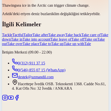
Thawing
sea ice in the Arctic can trigger climate change.
Arktik'deki eriyen deniz
buzları
iklim değişikliğini tetikleyebilir.
İlgili Kelimeler
Tackle
Tactful
Tailor
Take after
Take away
Take back
Take care of
Take
down
Take in
Take into account
Take leave of
Take off
Take on
Take
out
Take over
Take place
Take to
Take up
Take up with
Tale
İletişim Merkezi (09.00 - 22.00)
0(312) 911 37 15
0(546) 855 07 15
(WhatsApp)
destek@uzmandil.com
Hacettepe İvedik OSB. Teknokenti 1368. Cadde No.61,
4. Kat Ofis No: 32 İvedik / ANKARA