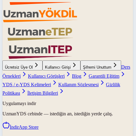
Ders
Ücretsiz Üye Ol
Kullanıcı Girişi
Şifremi Unuttum
Örnekleri
Kullanıcı Görüşleri
Blog
Garantili Eğitim
YDS / e-YDS Kelimeleri
Kullanım Sözleşmesi
Gizlilik
Politikası
İletişim Bilgileri
Uygulamayı indir
UzmanYDS
cebinde — istediğin an, istediğin yerde çalış.
İndir
App Store