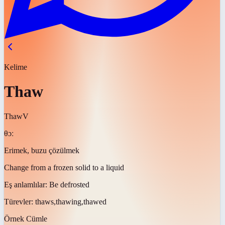
Kelime
Thaw
Thaw
V
θɔː
Erimek, buzu çözülmek
Change from a frozen solid to a liquid
Eş anlamlılar:
Be defrosted
Türevler:
thaws,thawing,thawed
Örnek Cümle