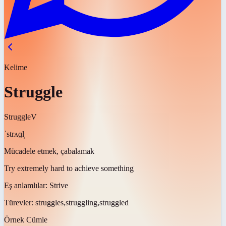
Kelime
Struggle
Struggle
V
ˈstrʌɡl̩
Mücadele etmek, çabalamak
Try extremely hard to achieve something
Eş anlamlılar:
Strive
Türevler:
struggles,struggling,struggled
Örnek Cümle