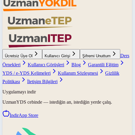
Ders
Ücretsiz Üye Ol
Kullanıcı Girişi
Şifremi Unuttum
Örnekleri
Kullanıcı Görüşleri
Blog
Garantili Eğitim
YDS / e-YDS Kelimeleri
Kullanım Sözleşmesi
Gizlilik
Politikası
İletişim Bilgileri
Uygulamayı indir
UzmanYDS
cebinde — istediğin an, istediğin yerde çalış.
İndir
App Store