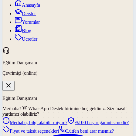
Anasayfa
Dersler
Yorumlar
Blog
Ücretler
Eğitim Danışmanı
Çevrimiçi (online)
Eğitim Danışmanı
Merhaba! 👋
WhatsApp Destek
birimine hoş geldiniz. Size nasıl
yardımcı olabiliriz?
Merhaba, bilgi alabilir miyim?
%100 başarı garantisi nedir?
Fiyat ve taksit seçenekleri
Lütfen beni arar mısınız?