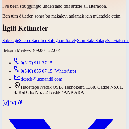
I've been
struggling
to understand this article all afternoon.
Ben tüm öğleden sonra bu makaleyi anlamak için
mücadele ettim
.
İlgili Kelimeler
Sabotage
Sacred
Sacrifice
Safeguard
Safety
Saint
Sake
Salary
Sale
Salesm
İletişim Merkezi (09.00 - 22.00)
0(312) 911 37 15
0(546) 855 07 15
(WhatsApp)
destek@uzmandil.com
Hacettepe İvedik OSB. Teknokenti 1368. Cadde No.61,
4. Kat Ofis No: 32 İvedik / ANKARA