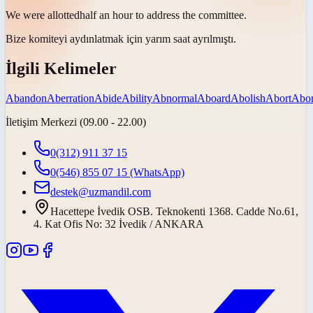
We were
allotted
half an hour to address the committee.
Bize komiteyi aydınlatmak için yarım saat
ayrılmıştı
.
İlgili Kelimeler
Abandon
Aberration
Abide
Ability
Abnormal
Aboard
Abolish
Abort
Abor
İletişim Merkezi (09.00 - 22.00)
0(312) 911 37 15
0(546) 855 07 15
(WhatsApp)
destek@uzmandil.com
Hacettepe İvedik OSB. Teknokenti 1368. Cadde No.61,
4. Kat Ofis No: 32 İvedik / ANKARA