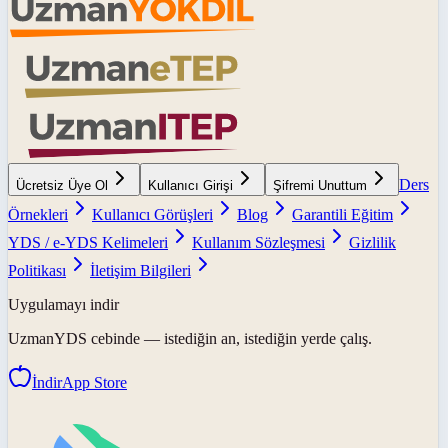
Ders
Ücretsiz Üye Ol
Kullanıcı Girişi
Şifremi Unuttum
Örnekleri
Kullanıcı Görüşleri
Blog
Garantili Eğitim
YDS / e-YDS Kelimeleri
Kullanım Sözleşmesi
Gizlilik
Politikası
İletişim Bilgileri
Uygulamayı indir
UzmanYDS
cebinde — istediğin an, istediğin yerde çalış.
İndir
App Store