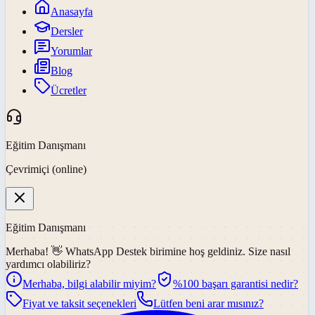
Anasayfa
Dersler
Yorumlar
Blog
Ücretler
Eğitim Danışmanı
Çevrimiçi (online)
Eğitim Danışmanı
Merhaba! 👋
WhatsApp Destek
birimine hoş geldiniz. Size nasıl
yardımcı olabiliriz?
Merhaba, bilgi alabilir miyim?
%100 başarı garantisi nedir?
Fiyat ve taksit seçenekleri
Lütfen beni arar mısınız?