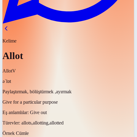
Kelime
Allot
Allot
V
əˈlɒt
Paylaştırmak, bölüştürmek ,ayırmak
Give for a particular purpose
Eş anlamlılar:
Give out
Türevler:
allots,allotting,allotted
Örnek Cümle