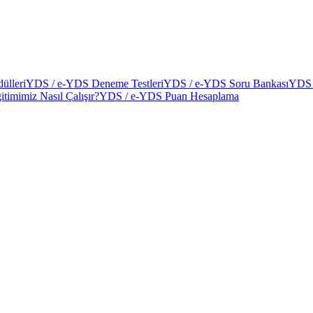
ülleri
YDS / e-YDS Deneme Testleri
YDS / e-YDS Soru Bankası
YDS 
itimimiz Nasıl Çalışır?
YDS / e-YDS Puan Hesaplama