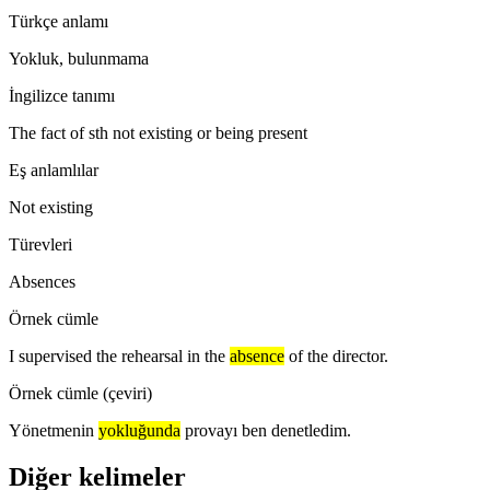
Türkçe anlamı
Yokluk, bulunmama
İngilizce tanımı
The fact of sth not existing or being present
Eş anlamlılar
Not existing
Türevleri
Absences
Örnek cümle
I supervised the rehearsal in the
absence
of the director.
Örnek cümle (çeviri)
Yönetmenin
yokluğunda
provayı ben denetledim.
Diğer kelimeler