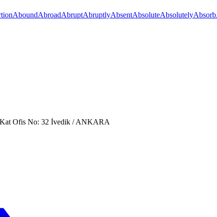
tion
Abound
Abroad
Abrupt
Abruptly
Absent
Absolute
Absolutely
Absorb
. Kat Ofis No: 32 İvedik / ANKARA