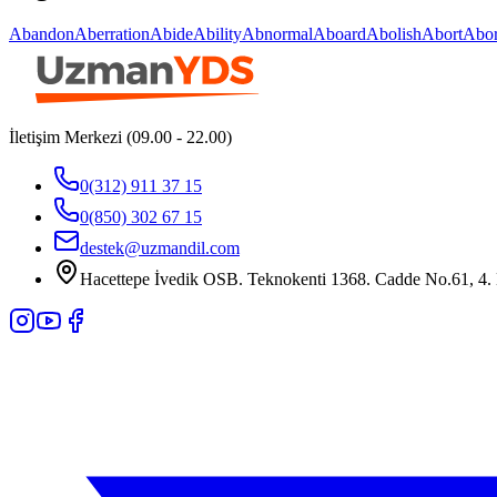
Abandon
Aberration
Abide
Ability
Abnormal
Aboard
Abolish
Abort
Abor
İletişim Merkezi (09.00 - 22.00)
0(312) 911 37 15
0(850) 302 67 15
destek@uzmandil.com
Hacettepe İvedik OSB. Teknokenti 1368. Cadde No.61, 4