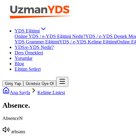
YDS Eğitimi
Online YDS / e-YDS Eğitimi Nedir?
YDS / e-YDS Destek Mod
YDS Grammer Eğitimi
YDS / e-YDS Kelime Eğitimi
Online Eğ
YDS/e-YDS Nedir?
Ders Örnekleri
Yorumlar
Blog
Eğitim Setleri
Giriş Yap
Ücretsiz Üye Ol
Ana Sayfa
Kelime Listesi
Absence
.
Absence
N
ˈæbsəns