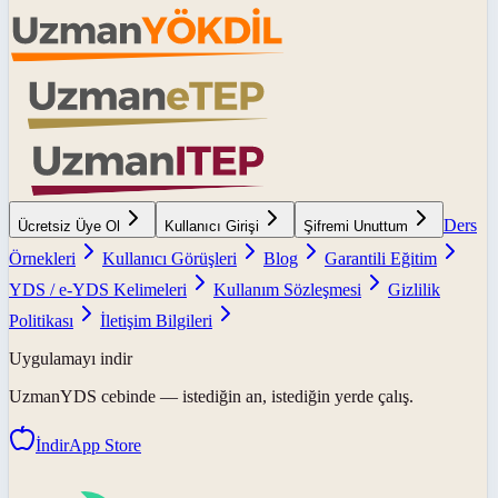
Ders
Ücretsiz Üye Ol
Kullanıcı Girişi
Şifremi Unuttum
Örnekleri
Kullanıcı Görüşleri
Blog
Garantili Eğitim
YDS / e-YDS Kelimeleri
Kullanım Sözleşmesi
Gizlilik
Politikası
İletişim Bilgileri
Uygulamayı indir
UzmanYDS
cebinde — istediğin an, istediğin yerde çalış.
İndir
App Store