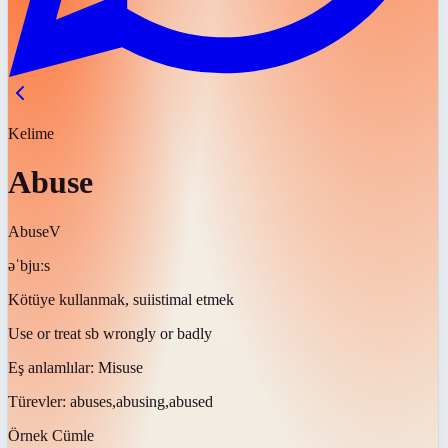
Kelime
Abuse
Abuse
V
əˈbjuːs
Kötüye kullanmak, suiistimal etmek
Use or treat sb wrongly or badly
Eş anlamlılar:
Misuse
Türevler:
abuses,abusing,abused
Örnek Cümle