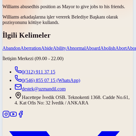
Williams
abused
his position as Mayor to give jobs to his friends.
Williams arkadaşlarına işler vererek Belediye Başkanı olarak
pozisyonunu
kötüye kullandı
.
İlgili Kelimeler
Abandon
Aberration
Abide
Ability
Abnormal
Aboard
Abolish
Abort
Abor
İletişim Merkezi (09.00 - 22.00)
0(312) 911 37 15
0(546) 855 07 15
(WhatsApp)
destek@uzmandil.com
Hacettepe İvedik OSB. Teknokenti 1368. Cadde No.61,
4. Kat Ofis No: 32 İvedik / ANKARA