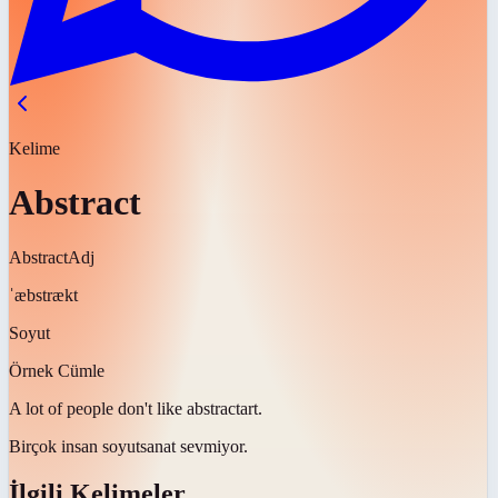
Kelime
Abstract
Abstract
Adj
ˈæbstrækt
Soyut
Örnek Cümle
A lot of people don't like
abstract
art.
Birçok insan
soyut
sanat sevmiyor.
İlgili Kelimeler