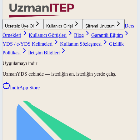
Ders
Ücretsiz Üye Ol
Kullanıcı Girişi
Şifremi Unuttum
Örnekleri
Kullanıcı Görüşleri
Blog
Garantili Eğitim
YDS / e-YDS Kelimeleri
Kullanım Sözleşmesi
Gizlilik
Politikası
İletişim Bilgileri
Uygulamayı indir
UzmanYDS
cebinde — istediğin an, istediğin yerde çalış.
İndir
App Store