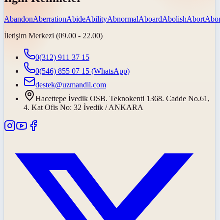
Abandon
Aberration
Abide
Ability
Abnormal
Aboard
Abolish
Abort
Abor
İletişim Merkezi (09.00 - 22.00)
0(312) 911 37 15
0(546) 855 07 15
(WhatsApp)
destek@uzmandil.com
Hacettepe İvedik OSB. Teknokenti 1368. Cadde No.61,
4. Kat Ofis No: 32 İvedik / ANKARA