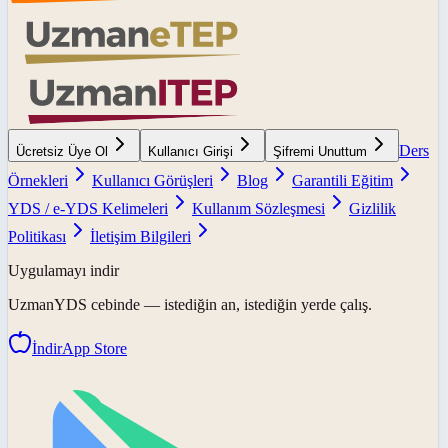
Ders
Ücretsiz Üye Ol
Kullanıcı Girişi
Şifremi Unuttum
Örnekleri
Kullanıcı Görüşleri
Blog
Garantili Eğitim
YDS / e-YDS Kelimeleri
Kullanım Sözleşmesi
Gizlilik
Politikası
İletişim Bilgileri
Uygulamayı indir
UzmanYDS
cebinde — istediğin an, istediğin yerde çalış.
İndir
App Store