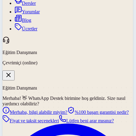
Dersler
Yorumlar
Blog
Ücretler
Eğitim Danışmanı
Çevrimiçi (online)
Eğitim Danışmanı
Merhaba! 👋
WhatsApp Destek
birimine hoş geldiniz. Size nasıl
yardımcı olabiliriz?
Merhaba, bilgi alabilir miyim?
%100 başarı garantisi nedir?
Fiyat ve taksit seçenekleri
Lütfen beni arar mısınız?