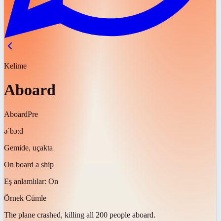
Kelime
Aboard
Aboard
Pre
əˈbɔːd
Gemide, uçakta
On board a ship
Eş anlamlılar:
On
Örnek Cümle
The plane crashed, killing all 200 people
aboard
.