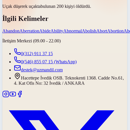
Uçak düşerek
uçakta
bulunan 200 kişiyi öldürdü.
İlgili Kelimeler
Abandon
Aberration
Abide
Ability
Abnormal
Abolish
Abort
Abortion
Ab
İletişim Merkezi (09.00 - 22.00)
0(312) 911 37 15
0(546) 855 07 15
(WhatsApp)
destek@uzmandil.com
Hacettepe İvedik OSB. Teknokenti 1368. Cadde No.61,
4. Kat Ofis No: 32 İvedik / ANKARA