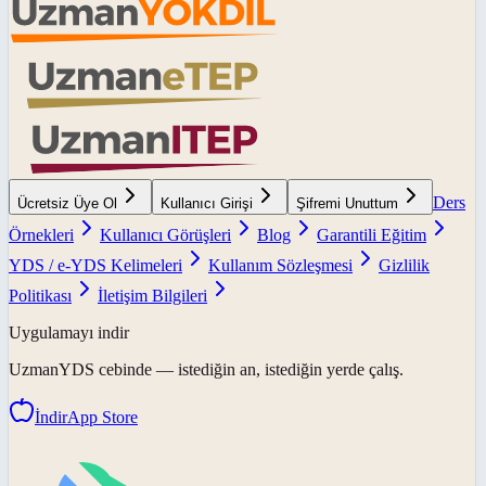
Ders
Ücretsiz Üye Ol
Kullanıcı Girişi
Şifremi Unuttum
Örnekleri
Kullanıcı Görüşleri
Blog
Garantili Eğitim
YDS / e-YDS Kelimeleri
Kullanım Sözleşmesi
Gizlilik
Politikası
İletişim Bilgileri
Uygulamayı indir
UzmanYDS
cebinde — istediğin an, istediğin yerde çalış.
İndir
App Store