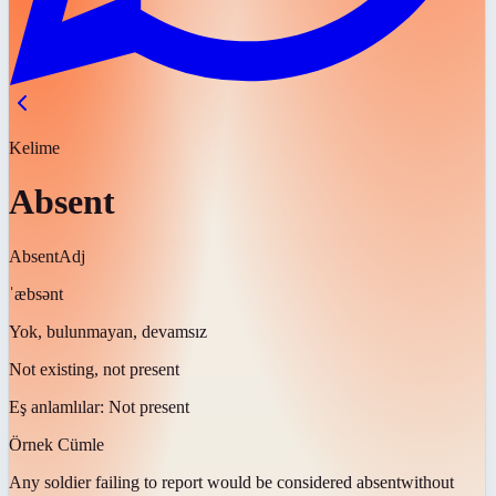
Kelime
Absent
Absent
Adj
ˈæbsənt
Yok, bulunmayan, devamsız
Not existing, not present
Eş anlamlılar:
Not present
Örnek Cümle
Any soldier failing to report would be considered
absent
without