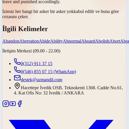
leave and punished accordingly.
İzinsiz her hangi bir asker bir asker
yok
kabul edilir ve buna göre
cezasını çeker.
İlgili Kelimeler
Abandon
Aberration
Abide
Ability
Abnormal
Aboard
Abolish
Abort
Abor
İletişim Merkezi (09.00 - 22.00)
0(312) 911 37 15
0(546) 855 07 15
(WhatsApp)
destek@uzmandil.com
Hacettepe İvedik OSB. Teknokenti 1368. Cadde No.61,
4. Kat Ofis No: 32 İvedik / ANKARA