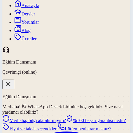
Anasayfa
Dersler
Yorumlar
Blog
Ücretler
Eğitim Danışmanı
Çevrimiçi (online)
Eğitim Danışmanı
Merhaba! 👋
WhatsApp Destek
birimine hoş geldiniz. Size nasıl
yardımcı olabiliriz?
Merhaba, bilgi alabilir miyim?
%100 başarı garantisi nedir?
Fiyat ve taksit seçenekleri
Lütfen beni arar mısınız?