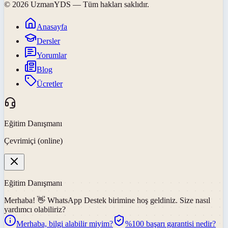
©
2026
UzmanYDS
— Tüm hakları saklıdır.
Anasayfa
Dersler
Yorumlar
Blog
Ücretler
Eğitim Danışmanı
Çevrimiçi (online)
Eğitim Danışmanı
Merhaba! 👋
WhatsApp Destek
birimine hoş geldiniz. Size nasıl
yardımcı olabiliriz?
Merhaba, bilgi alabilir miyim?
%100 başarı garantisi nedir?