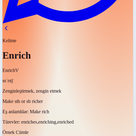
Kelime
Enrich
Enrich
V
ɪnˈrɪtʃ
Zenginleştirmek, zengin etmek
Make sth or sb richer
Eş anlamlılar:
Make rich
Türevler:
enriches,enriching,enriched
Örnek Cümle