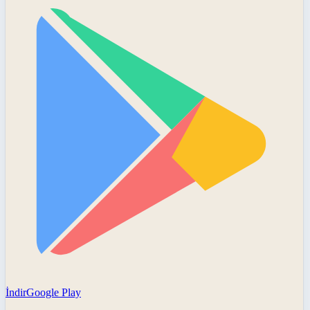
İndir
Google Play