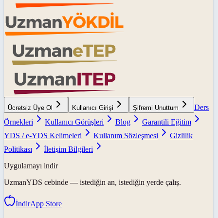
Ders
Ücretsiz Üye Ol
Kullanıcı Girişi
Şifremi Unuttum
Örnekleri
Kullanıcı Görüşleri
Blog
Garantili Eğitim
YDS / e-YDS Kelimeleri
Kullanım Sözleşmesi
Gizlilik
Politikası
İletişim Bilgileri
Uygulamayı indir
UzmanYDS
cebinde — istediğin an, istediğin yerde çalış.
İndir
App Store