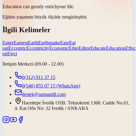
Education can greatly
enrich
your life.
Eğitim yaşamını büyük ölçüde
zenginleştirir
.
İlgili Kelimeler
Eager
Earnest
Earth
Earthquake
Ease
Eat
out
Eccentric
Eccentricity
Economic
Edge
Editor
Educate
Education
Effec
on
Eject
İletişim Merkezi (09.00 - 22.00)
0(312) 911 37 15
0(546) 855 07 15
(WhatsApp)
destek@uzmandil.com
Hacettepe İvedik OSB. Teknokenti 1368. Cadde No.61,
4. Kat Ofis No: 32 İvedik / ANKARA