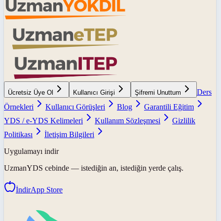
Ders
Ücretsiz Üye Ol
Kullanıcı Girişi
Şifremi Unuttum
Örnekleri
Kullanıcı Görüşleri
Blog
Garantili Eğitim
YDS / e-YDS Kelimeleri
Kullanım Sözleşmesi
Gizlilik
Politikası
İletişim Bilgileri
Uygulamayı indir
UzmanYDS
cebinde — istediğin an, istediğin yerde çalış.
İndir
App Store