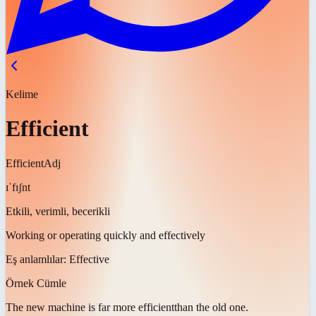
Kelime
Efficient
Efficient
Adj
ɪˈfɪʃnt
Etkili, verimli, becerikli
Working or operating quickly and effectively
Eş anlamlılar:
Effective
Örnek Cümle
The new machine is far more
efficient
than the old one.