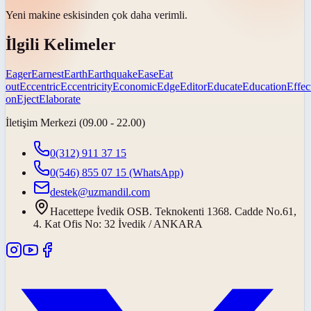
Yeni makine eskisinden çok daha
verimli
.
İlgili Kelimeler
Eager
Earnest
Earth
Earthquake
Ease
Eat
out
Eccentric
Eccentricity
Economic
Edge
Editor
Educate
Education
Effec
on
Eject
Elaborate
İletişim Merkezi (09.00 - 22.00)
0(312) 911 37 15
0(546) 855 07 15
(WhatsApp)
destek@uzmandil.com
Hacettepe İvedik OSB. Teknokenti 1368. Cadde No.61,
4. Kat Ofis No: 32 İvedik / ANKARA