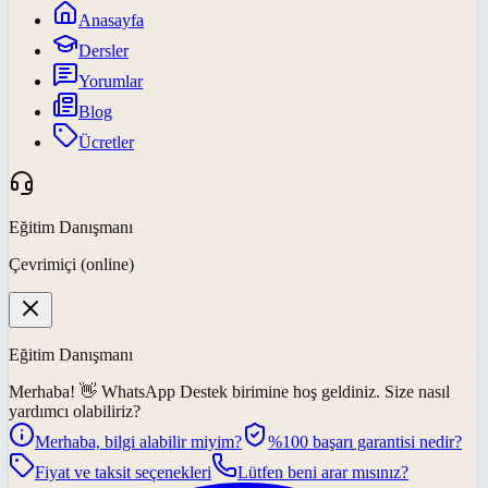
Anasayfa
Dersler
Yorumlar
Blog
Ücretler
Eğitim Danışmanı
Çevrimiçi (online)
Eğitim Danışmanı
Merhaba! 👋
WhatsApp Destek
birimine hoş geldiniz. Size nasıl
yardımcı olabiliriz?
Merhaba, bilgi alabilir miyim?
%100 başarı garantisi nedir?
Fiyat ve taksit seçenekleri
Lütfen beni arar mısınız?