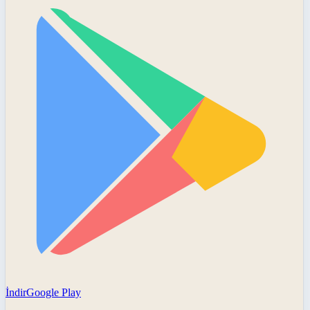
İndir
Google Play