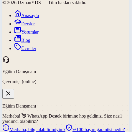
©
2026
UzmanYDS
— Tüm hakları saklıdır.
Anasayfa
Dersler
Yorumlar
Blog
Ücretler
Eğitim Danışmanı
Çevrimiçi (online)
Eğitim Danışmanı
Merhaba! 👋
WhatsApp Destek
birimine hoş geldiniz. Size nasıl
yardımcı olabiliriz?
Merhaba, bilgi alabilir miyim?
%100 başarı garantisi nedir?