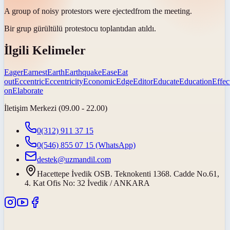
A group of noisy protestors were
ejected
from the meeting.
Bir grup gürültülü protestocu toplantıdan
atıldı
.
İlgili Kelimeler
Eager
Earnest
Earth
Earthquake
Ease
Eat
out
Eccentric
Eccentricity
Economic
Edge
Editor
Educate
Education
Effec
on
Elaborate
İletişim Merkezi (09.00 - 22.00)
0(312) 911 37 15
0(546) 855 07 15
(WhatsApp)
destek@uzmandil.com
Hacettepe İvedik OSB. Teknokenti 1368. Cadde No.61,
4. Kat Ofis No: 32 İvedik / ANKARA