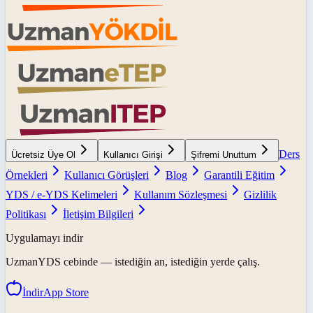
Ders
Ücretsiz Üye Ol
Kullanıcı Girişi
Şifremi Unuttum
Örnekleri
Kullanıcı Görüşleri
Blog
Garantili Eğitim
YDS / e-YDS Kelimeleri
Kullanım Sözleşmesi
Gizlilik
Politikası
İletişim Bilgileri
Uygulamayı indir
UzmanYDS
cebinde — istediğin an, istediğin yerde çalış.
İndir
App Store