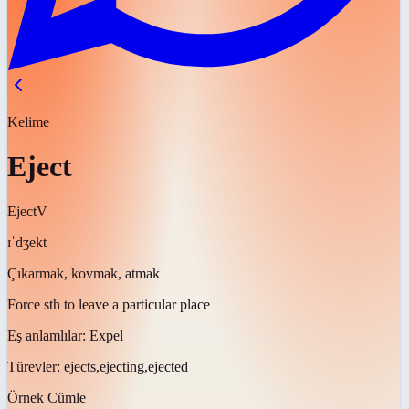
Kelime
Eject
Eject
V
ɪˈdʒekt
Çıkarmak, kovmak, atmak
Force sth to leave a particular place
Eş anlamlılar:
Expel
Türevler:
ejects,ejecting,ejected
Örnek Cümle