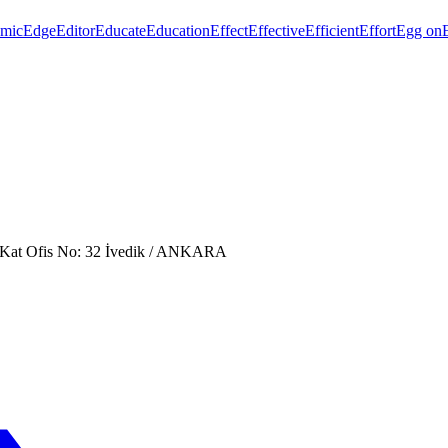
mic
Edge
Editor
Educate
Education
Effect
Effective
Efficient
Effort
Egg on
. Kat Ofis No: 32 İvedik / ANKARA