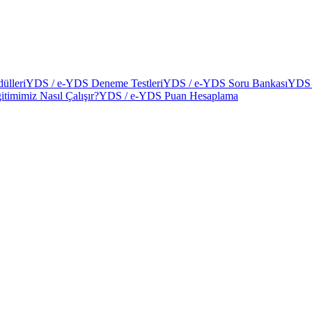
ülleri
YDS / e-YDS Deneme Testleri
YDS / e-YDS Soru Bankası
YDS 
itimimiz Nasıl Çalışır?
YDS / e-YDS Puan Hesaplama