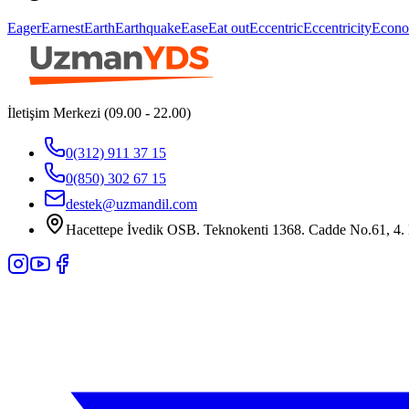
Eager
Earnest
Earth
Earthquake
Ease
Eat out
Eccentric
Eccentricity
Econo
İletişim Merkezi (09.00 - 22.00)
0(312) 911 37 15
0(850) 302 67 15
destek@uzmandil.com
Hacettepe İvedik OSB. Teknokenti 1368. Cadde No.61, 4