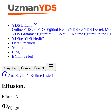
YDS Eğitimi
Online YDS / e-YDS Eğitimi Nedir?
YDS / e-YDS Destek Mod
YDS Grammer Eğitimi
YDS / e-YDS Kelime Eğitimi
Online Eğ
YDS/e-YDS Nedir?
Ders Örnekleri
Yorumlar
Blog
Eğitim Setleri
Giriş Yap
Ücretsiz Üye Ol
Ana Sayfa
Kelime Listesi
Effusion
.
Effusion
N
ɪˈfjuːʒn̩