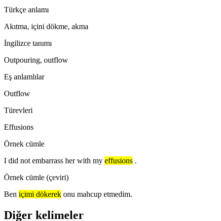
Türkçe anlamı
Akıtma, içini dökme, akma
İngilizce tanımı
Outpouring, outflow
Eş anlamlılar
Outflow
Türevleri
Effusions
Örnek cümle
I did not embarrass her with my
effusions
.
Örnek cümle (çeviri)
Ben
içimi dökerek
onu mahcup etmedim.
Diğer kelimeler