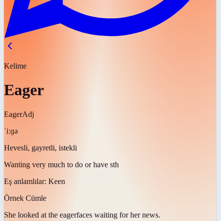
Kelime
Eager
Eager
Adj
ˈiːɡə
Hevesli, gayretli, istekli
Wanting very much to do or have sth
Eş anlamlılar:
Keen
Örnek Cümle
She looked at the
eager
faces waiting for her news.