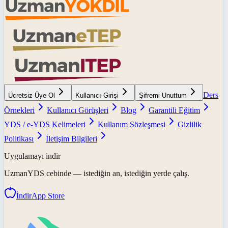
Ders
Ücretsiz Üye Ol
Kullanıcı Girişi
Şifremi Unuttum
Örnekleri
Kullanıcı Görüşleri
Blog
Garantili Eğitim
YDS / e-YDS Kelimeleri
Kullanım Sözleşmesi
Gizlilik
Politikası
İletişim Bilgileri
Uygulamayı indir
UzmanYDS
cebinde — istediğin an, istediğin yerde çalış.
İndir
App Store