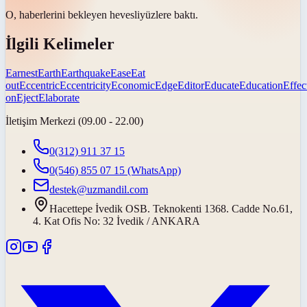
O, haberlerini bekleyen
hevesli
yüzlere baktı.
İlgili Kelimeler
Earnest
Earth
Earthquake
Ease
Eat
out
Eccentric
Eccentricity
Economic
Edge
Editor
Educate
Education
Effec
on
Eject
Elaborate
İletişim Merkezi (09.00 - 22.00)
0(312) 911 37 15
0(546) 855 07 15
(WhatsApp)
destek@uzmandil.com
Hacettepe İvedik OSB. Teknokenti 1368. Cadde No.61,
4. Kat Ofis No: 32 İvedik / ANKARA