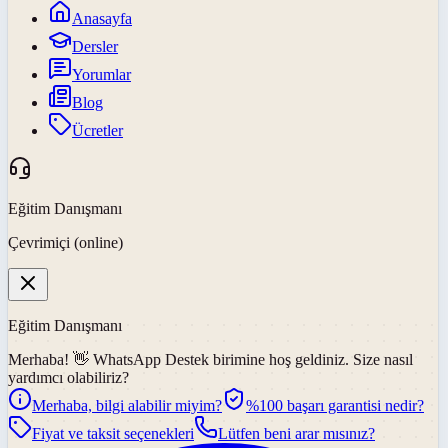
Anasayfa
Dersler
Yorumlar
Blog
Ücretler
Eğitim Danışmanı
Çevrimiçi (online)
Eğitim Danışmanı
Merhaba! 👋
WhatsApp Destek
birimine hoş geldiniz. Size nasıl
yardımcı olabiliriz?
Merhaba, bilgi alabilir miyim?
%100 başarı garantisi nedir?
Fiyat ve taksit seçenekleri
Lütfen beni arar mısınız?