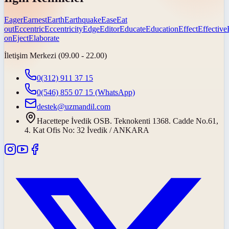
Eager
Earnest
Earth
Earthquake
Ease
Eat
out
Eccentric
Eccentricity
Edge
Editor
Educate
Education
Effect
Effective
on
Eject
Elaborate
İletişim Merkezi (09.00 - 22.00)
0(312) 911 37 15
0(546) 855 07 15
(WhatsApp)
destek@uzmandil.com
Hacettepe İvedik OSB. Teknokenti 1368. Cadde No.61,
4. Kat Ofis No: 32 İvedik / ANKARA