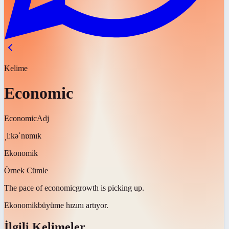
Kelime
Economic
Economic
Adj
ˌiːkəˈnɒmɪk
Ekonomik
Örnek Cümle
The pace of
economic
growth is picking up.
Ekonomik
büyüme hızını artıyor.
İlgili Kelimeler