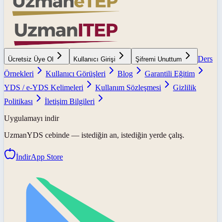
Ders
Ücretsiz Üye Ol
Kullanıcı Girişi
Şifremi Unuttum
Örnekleri
Kullanıcı Görüşleri
Blog
Garantili Eğitim
YDS / e-YDS Kelimeleri
Kullanım Sözleşmesi
Gizlilik
Politikası
İletişim Bilgileri
Uygulamayı indir
UzmanYDS
cebinde — istediğin an, istediğin yerde çalış.
İndir
App Store