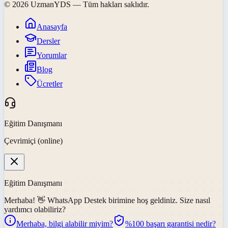
©
2026
UzmanYDS
— Tüm hakları saklıdır.
Anasayfa
Dersler
Yorumlar
Blog
Ücretler
Eğitim Danışmanı
Çevrimiçi (online)
Eğitim Danışmanı
Merhaba! 👋
WhatsApp Destek
birimine hoş geldiniz. Size nasıl
yardımcı olabiliriz?
Merhaba, bilgi alabilir miyim?
%100 başarı garantisi nedir?