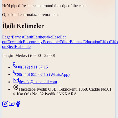
He'd piped fresh cream around the
edge
of the cake.
O, kekin
kenarına
taze krema sıktı.
İlgili Kelimeler
Eager
Earnest
Earth
Earthquake
Ease
Eat
out
Eccentric
Eccentricity
Economic
Editor
Educate
Education
Effect
Effe
on
Eject
Elaborate
İletişim Merkezi (09.00 - 22.00)
0(312) 911 37 15
0(546) 855 07 15
(WhatsApp)
destek@uzmandil.com
Hacettepe İvedik OSB. Teknokenti 1368. Cadde No.61,
4. Kat Ofis No: 32 İvedik / ANKARA