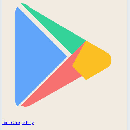
İndir
Google Play