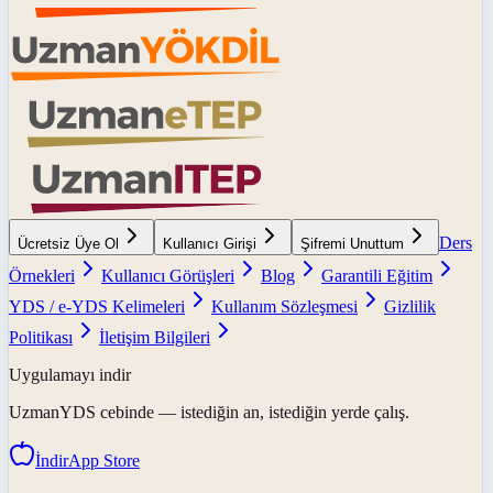
Ders
Ücretsiz Üye Ol
Kullanıcı Girişi
Şifremi Unuttum
Örnekleri
Kullanıcı Görüşleri
Blog
Garantili Eğitim
YDS / e-YDS Kelimeleri
Kullanım Sözleşmesi
Gizlilik
Politikası
İletişim Bilgileri
Uygulamayı indir
UzmanYDS
cebinde — istediğin an, istediğin yerde çalış.
İndir
App Store