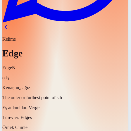
Kelime
Edge
Edge
N
edʒ
Kenar, uç, ağız
The outer or furthest point of sth
Eş anlamlılar:
Verge
Türevler:
Edges
Örnek Cümle