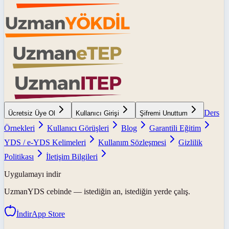
Ders
Ücretsiz Üye Ol
Kullanıcı Girişi
Şifremi Unuttum
Örnekleri
Kullanıcı Görüşleri
Blog
Garantili Eğitim
YDS / e-YDS Kelimeleri
Kullanım Sözleşmesi
Gizlilik
Politikası
İletişim Bilgileri
Uygulamayı indir
UzmanYDS
cebinde — istediğin an, istediğin yerde çalış.
İndir
App Store