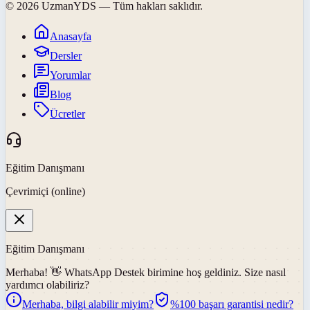
©
2026
UzmanYDS
— Tüm hakları saklıdır.
Anasayfa
Dersler
Yorumlar
Blog
Ücretler
Eğitim Danışmanı
Çevrimiçi (online)
Eğitim Danışmanı
Merhaba! 👋
WhatsApp Destek
birimine hoş geldiniz. Size nasıl
yardımcı olabiliriz?
Merhaba, bilgi alabilir miyim?
%100 başarı garantisi nedir?