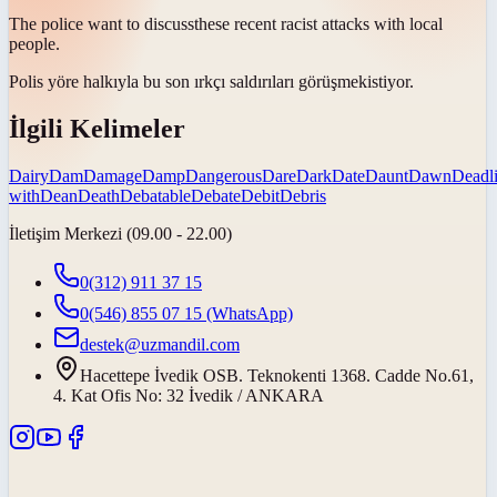
The police want to
discuss
these recent racist attacks with local
people.
Polis yöre halkıyla bu son ırkçı saldırıları
görüşmek
istiyor.
İlgili Kelimeler
Dairy
Dam
Damage
Damp
Dangerous
Dare
Dark
Date
Daunt
Dawn
Deadl
with
Dean
Death
Debatable
Debate
Debit
Debris
İletişim Merkezi (09.00 - 22.00)
0(312) 911 37 15
0(546) 855 07 15
(WhatsApp)
destek@uzmandil.com
Hacettepe İvedik OSB. Teknokenti 1368. Cadde No.61,
4. Kat Ofis No: 32 İvedik / ANKARA