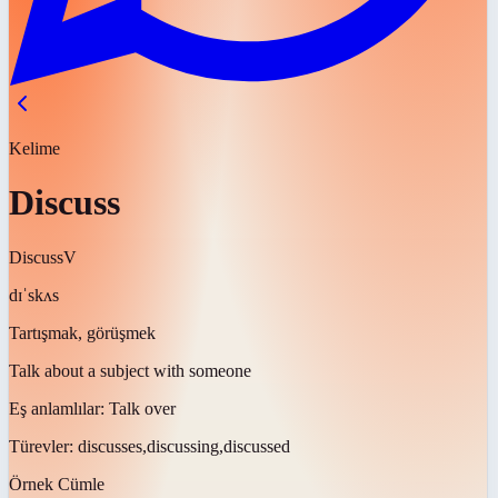
Kelime
Discuss
Discuss
V
dɪˈskʌs
Tartışmak, görüşmek
Talk about a subject with someone
Eş anlamlılar:
Talk over
Türevler:
discusses,discussing,discussed
Örnek Cümle