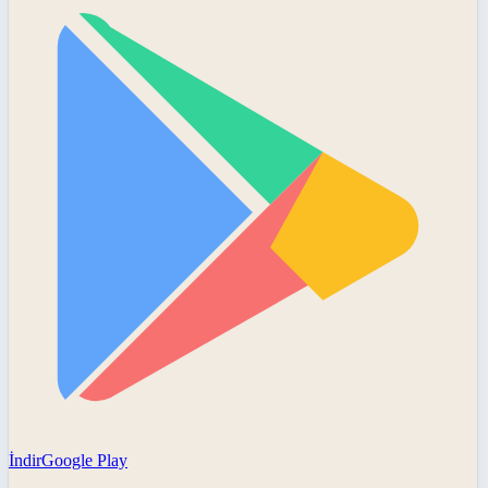
İndir
Google Play