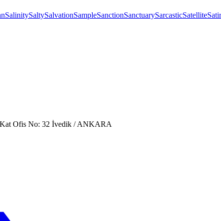
an
Salinity
Salty
Salvation
Sample
Sanction
Sanctuary
Sarcastic
Satellite
Sati
. Kat Ofis No: 32 İvedik / ANKARA