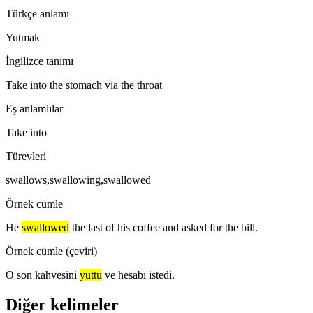
Türkçe anlamı
Yutmak
İngilizce tanımı
Take into the stomach via the throat
Eş anlamlılar
Take into
Türevleri
swallows,swallowing,swallowed
Örnek cümle
He
swallowed
the last of his coffee and asked for the bill.
Örnek cümle (çeviri)
O son kahvesini
yuttu
ve hesabı istedi.
Diğer kelimeler