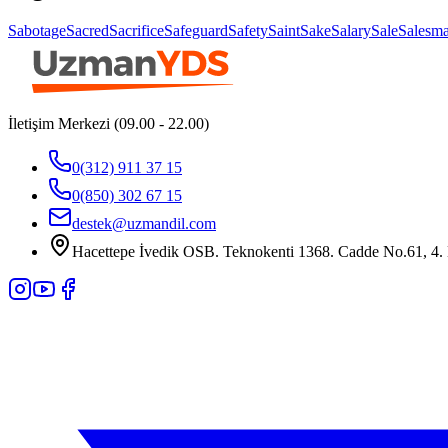
Sabotage
Sacred
Sacrifice
Safeguard
Safety
Saint
Sake
Salary
Sale
Salesm
İletişim Merkezi (09.00 - 22.00)
0(312) 911 37 15
0(850) 302 67 15
destek@uzmandil.com
Hacettepe İvedik OSB. Teknokenti 1368. Cadde No.61, 4