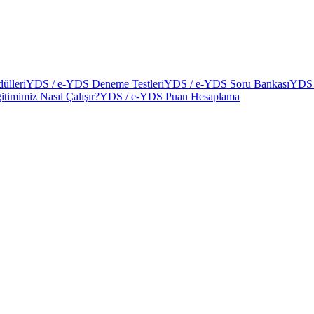
ülleri
YDS / e-YDS Deneme Testleri
YDS / e-YDS Soru Bankası
YDS 
itimimiz Nasıl Çalışır?
YDS / e-YDS Puan Hesaplama