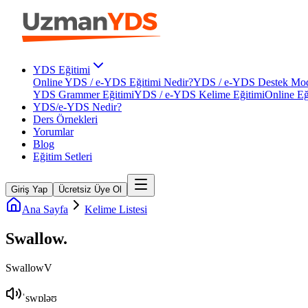
YDS Eğitimi
Online YDS / e-YDS Eğitimi Nedir?
YDS / e-YDS Destek Mod
YDS Grammer Eğitimi
YDS / e-YDS Kelime Eğitimi
Online Eğ
YDS/e-YDS Nedir?
Ders Örnekleri
Yorumlar
Blog
Eğitim Setleri
Giriş Yap
Ücretsiz Üye Ol
Ana Sayfa
Kelime Listesi
Swallow
.
Swallow
V
ˈswɒləʊ