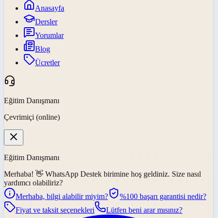
Anasayfa
Dersler
Yorumlar
Blog
Ücretler
Eğitim Danışmanı
Çevrimiçi (online)
Eğitim Danışmanı
Merhaba! 👋
WhatsApp Destek
birimine hoş geldiniz. Size nasıl
yardımcı olabiliriz?
Merhaba, bilgi alabilir miyim?
%100 başarı garantisi nedir?
Fiyat ve taksit seçenekleri
Lütfen beni arar mısınız?