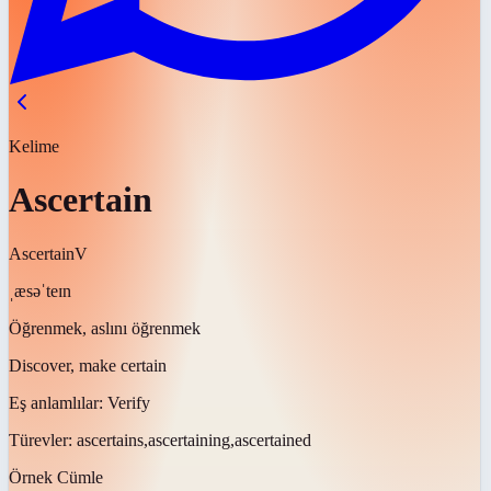
Kelime
Ascertain
Ascertain
V
ˌæsəˈteɪn
Öğrenmek, aslını öğrenmek
Discover, make certain
Eş anlamlılar:
Verify
Türevler:
ascertains,ascertaining,ascertained
Örnek Cümle