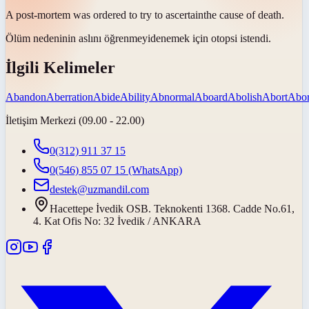
A post-mortem was ordered to try to
ascertain
the cause of death.
Ölüm nedeninin aslını
öğrenmeyi
denemek için otopsi istendi.
İlgili Kelimeler
Abandon
Aberration
Abide
Ability
Abnormal
Aboard
Abolish
Abort
Abor
İletişim Merkezi (09.00 - 22.00)
0(312) 911 37 15
0(546) 855 07 15
(WhatsApp)
destek@uzmandil.com
Hacettepe İvedik OSB. Teknokenti 1368. Cadde No.61,
4. Kat Ofis No: 32 İvedik / ANKARA