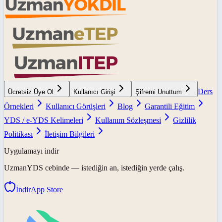
Ders
Ücretsiz Üye Ol
Kullanıcı Girişi
Şifremi Unuttum
Örnekleri
Kullanıcı Görüşleri
Blog
Garantili Eğitim
YDS / e-YDS Kelimeleri
Kullanım Sözleşmesi
Gizlilik
Politikası
İletişim Bilgileri
Uygulamayı indir
UzmanYDS
cebinde — istediğin an, istediğin yerde çalış.
İndir
App Store