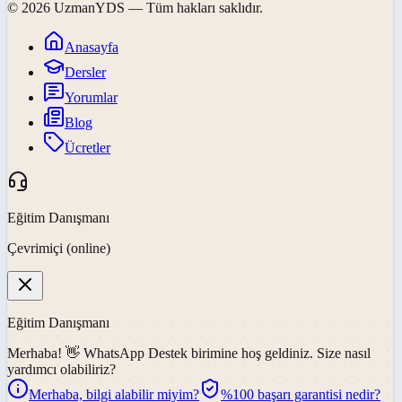
©
2026
UzmanYDS
— Tüm hakları saklıdır.
Anasayfa
Dersler
Yorumlar
Blog
Ücretler
Eğitim Danışmanı
Çevrimiçi (online)
Eğitim Danışmanı
Merhaba! 👋
WhatsApp Destek
birimine hoş geldiniz. Size nasıl
yardımcı olabiliriz?
Merhaba, bilgi alabilir miyim?
%100 başarı garantisi nedir?