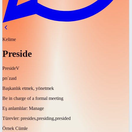
Kelime
Preside
Preside
V
prɪˈzaɪd
Başkanlık etmek, yönetmek
Be in charge of a formal meeting
Eş anlamlılar:
Manage
Türevler:
presides,presiding,presided
Örnek Cümle