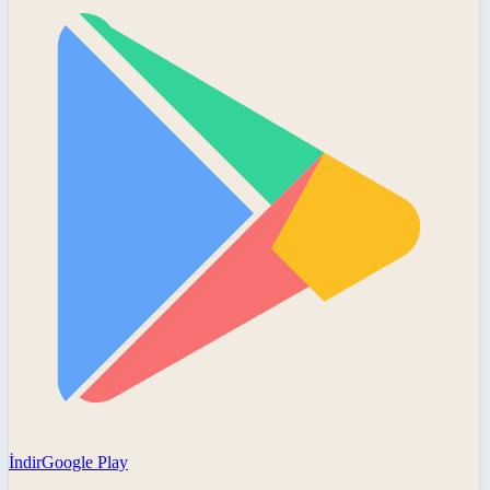
İndir
Google Play