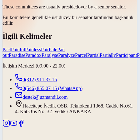
These committees are usually
presided
over by a senior senator.
Bu komitelere genellikle üst düzey bir senatör tarafından
başkanlık
edilir
.
İlgili Kelimeler
Pact
Painful
Painless
Pair
Pale
Pan
out
Paradise
Paradox
Paralyse
Paralyze
Parcel
Partial
Partially
Participant
P
İletişim Merkezi (09.00 - 22.00)
0(312) 911 37 15
0(546) 855 07 15
(WhatsApp)
destek@uzmandil.com
Hacettepe İvedik OSB. Teknokenti 1368. Cadde No.61,
4. Kat Ofis No: 32 İvedik / ANKARA