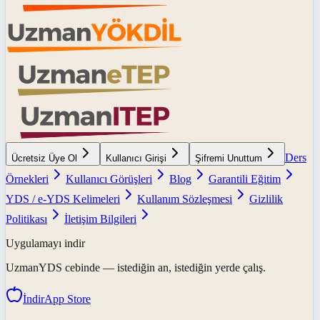
Ders
Ücretsiz Üye Ol
Kullanıcı Girişi
Şifremi Unuttum
Örnekleri
Kullanıcı Görüşleri
Blog
Garantili Eğitim
YDS / e-YDS Kelimeleri
Kullanım Sözleşmesi
Gizlilik
Politikası
İletişim Bilgileri
Uygulamayı indir
UzmanYDS
cebinde — istediğin an, istediğin yerde çalış.
İndir
App Store