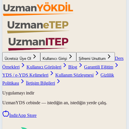
Ders
Ücretsiz Üye Ol
Kullanıcı Girişi
Şifremi Unuttum
Örnekleri
Kullanıcı Görüşleri
Blog
Garantili Eğitim
YDS / e-YDS Kelimeleri
Kullanım Sözleşmesi
Gizlilik
Politikası
İletişim Bilgileri
Uygulamayı indir
UzmanYDS
cebinde — istediğin an, istediğin yerde çalış.
İndir
App Store