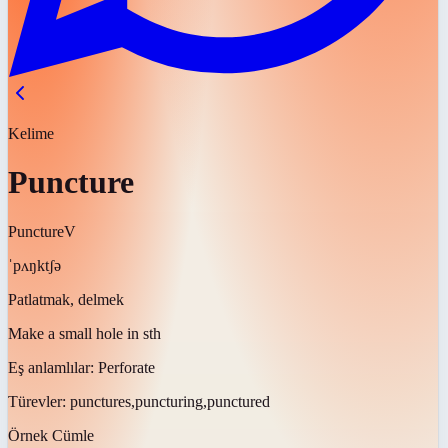
Kelime
Puncture
Puncture
V
ˈpʌŋktʃə
Patlatmak, delmek
Make a small hole in sth
Eş anlamlılar:
Perforate
Türevler:
punctures,puncturing,punctured
Örnek Cümle