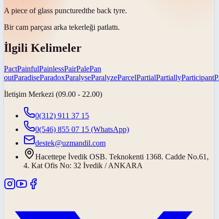
A piece of glass
punctured
the back tyre.
Bir cam parçası arka tekerleği
patlattı
.
İlgili Kelimeler
Pact
Painful
Painless
Pair
Pale
Pan
out
Paradise
Paradox
Paralyse
Paralyze
Parcel
Partial
Partially
Participant
P
İletişim Merkezi (09.00 - 22.00)
0(312) 911 37 15
0(546) 855 07 15
(WhatsApp)
destek@uzmandil.com
Hacettepe İvedik OSB. Teknokenti 1368. Cadde No.61,
4. Kat Ofis No: 32 İvedik / ANKARA