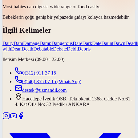
Most babies can
digest
a wide range of food easily.
Bebeklerin çoğu geniş bir yelpazede gıdayı kolayca
hazmedebilir
.
İlgili Kelimeler
Dairy
Dam
Damage
Damp
Dangerous
Dare
Dark
Date
Daunt
Dawn
Deadl
with
Dean
Death
Debatable
Debate
Debit
Debris
İletişim Merkezi (09.00 - 22.00)
0(312) 911 37 15
0(546) 855 07 15
(WhatsApp)
destek@uzmandil.com
Hacettepe İvedik OSB. Teknokenti 1368. Cadde No.61,
4. Kat Ofis No: 32 İvedik / ANKARA