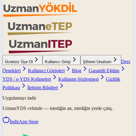
Ders
Ücretsiz Üye Ol
Kullanıcı Girişi
Şifremi Unuttum
Örnekleri
Kullanıcı Görüşleri
Blog
Garantili Eğitim
YDS / e-YDS Kelimeleri
Kullanım Sözleşmesi
Gizlilik
Politikası
İletişim Bilgileri
Uygulamayı indir
UzmanYDS
cebinde — istediğin an, istediğin yerde çalış.
İndir
App Store