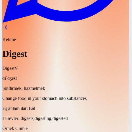
Kelime
Digest
Digest
V
dɪˈdʒest
Sindirmek, hazmetmek
Change food in your stomach into substances
Eş anlamlılar:
Eat
Türevler:
digests,digesting,digested
Örnek Cümle