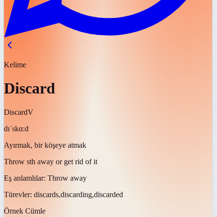
Kelime
Discard
Discard
V
dɪˈskɑːd
Ayırmak, bir köşeye atmak
Throw sth away or get rid of it
Eş anlamlılar:
Throw away
Türevler:
discards,discarding,discarded
Örnek Cümle