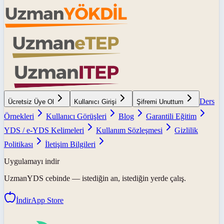
Ders
Ücretsiz Üye Ol
Kullanıcı Girişi
Şifremi Unuttum
Örnekleri
Kullanıcı Görüşleri
Blog
Garantili Eğitim
YDS / e-YDS Kelimeleri
Kullanım Sözleşmesi
Gizlilik
Politikası
İletişim Bilgileri
Uygulamayı indir
UzmanYDS
cebinde — istediğin an, istediğin yerde çalış.
İndir
App Store