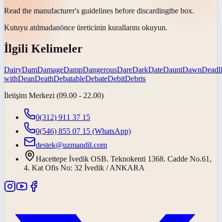
Read the manufacturer's guidelines before
discarding
the box.
Kutuyu
atılmadan
önce üreticinin kurallarını okuyun.
İlgili Kelimeler
Dairy
Dam
Damage
Damp
Dangerous
Dare
Dark
Date
Daunt
Dawn
Deadl
with
Dean
Death
Debatable
Debate
Debit
Debris
İletişim Merkezi (09.00 - 22.00)
0(312) 911 37 15
0(546) 855 07 15
(WhatsApp)
destek@uzmandil.com
Hacettepe İvedik OSB. Teknokenti 1368. Cadde No.61,
4. Kat Ofis No: 32 İvedik / ANKARA