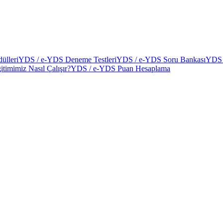
ülleri
YDS / e-YDS Deneme Testleri
YDS / e-YDS Soru Bankası
YDS 
itimimiz Nasıl Çalışır?
YDS / e-YDS Puan Hesaplama