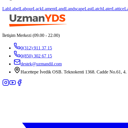
Lab
Label
Labour
Lack
Lament
Land
Landscape
Last
Latch
Later
Lattice
L
İletişim Merkezi (09.00 - 22.00)
0(312) 911 37 15
0(850) 302 67 15
destek@uzmandil.com
Hacettepe İvedik OSB. Teknokenti 1368. Cadde No.61, 4