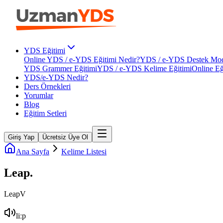
YDS Eğitimi
Online YDS / e-YDS Eğitimi Nedir?
YDS / e-YDS Destek Mod
YDS Grammer Eğitimi
YDS / e-YDS Kelime Eğitimi
Online Eğ
YDS/e-YDS Nedir?
Ders Örnekleri
Yorumlar
Blog
Eğitim Setleri
Giriş Yap
Ücretsiz Üye Ol
Ana Sayfa
Kelime Listesi
Leap
.
Leap
V
liːp