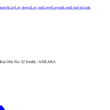
aunch
Lay
Lay down
Lay out
Layer
Layout
Lead
Lead to
Leak
. Kat Ofis No: 32 İvedik / ANKARA