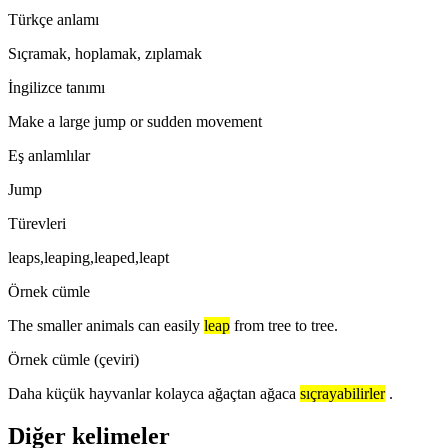
Türkçe anlamı
Sıçramak, hoplamak, zıplamak
İngilizce tanımı
Make a large jump or sudden movement
Eş anlamlılar
Jump
Türevleri
leaps,leaping,leaped,leapt
Örnek cümle
The smaller animals can easily
leap
from tree to tree.
Örnek cümle (çeviri)
Daha küçük hayvanlar kolayca ağaçtan ağaca
sıçrayabilirler
.
Diğer kelimeler