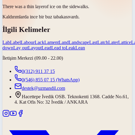
There was a thin
layer
of ice on the sidewalks.
Kaldırımlarda ince bir buz
tabakası
vardı.
İlgili Kelimeler
Lab
Label
Labour
Lack
Lament
Land
Landscape
Last
Latch
Later
Lattice
L
down
Lay out
Layout
Lead
Lead to
Leak
Lean
İletişim Merkezi (09.00 - 22.00)
0(312) 911 37 15
0(546) 855 07 15
(WhatsApp)
destek@uzmandil.com
Hacettepe İvedik OSB. Teknokenti 1368. Cadde No.61,
4. Kat Ofis No: 32 İvedik / ANKARA