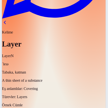
Kelime
Layer
Layer
N
ˈleɪə
Tabaka, katman
A thin sheet of a substance
Eş anlamlılar:
Covering
Türevler:
Layers
Örnek Cümle