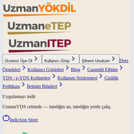
Ders
Ücretsiz Üye Ol
Kullanıcı Girişi
Şifremi Unuttum
Örnekleri
Kullanıcı Görüşleri
Blog
Garantili Eğitim
YDS / e-YDS Kelimeleri
Kullanım Sözleşmesi
Gizlilik
Politikası
İletişim Bilgileri
Uygulamayı indir
UzmanYDS
cebinde — istediğin an, istediğin yerde çalış.
İndir
App Store