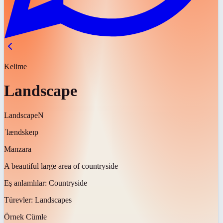
Kelime
Landscape
Landscape
N
ˈlændskeɪp
Manzara
A beautiful large area of countryside
Eş anlamlılar:
Countryside
Türevler:
Landscapes
Örnek Cümle