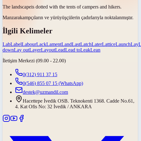
The
landscape
is dotted with the tents of campers and hikers.
Manzara
kampçıların ve yürüyüşçülerin çadırlarıyla noktalanmıştır.
İlgili Kelimeler
Lab
Label
Labour
Lack
Lament
Land
Last
Latch
Later
Lattice
Launch
Lay
down
Lay out
Layer
Layout
Lead
Lead to
Leak
Lean
İletişim Merkezi (09.00 - 22.00)
0(312) 911 37 15
0(546) 855 07 15
(WhatsApp)
destek@uzmandil.com
Hacettepe İvedik OSB. Teknokenti 1368. Cadde No.61,
4. Kat Ofis No: 32 İvedik / ANKARA