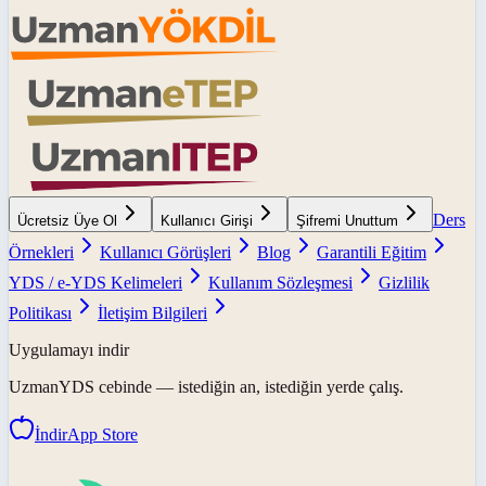
Ders
Ücretsiz Üye Ol
Kullanıcı Girişi
Şifremi Unuttum
Örnekleri
Kullanıcı Görüşleri
Blog
Garantili Eğitim
YDS / e-YDS Kelimeleri
Kullanım Sözleşmesi
Gizlilik
Politikası
İletişim Bilgileri
Uygulamayı indir
UzmanYDS
cebinde — istediğin an, istediğin yerde çalış.
İndir
App Store