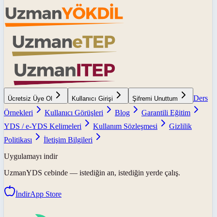
Ders
Ücretsiz Üye Ol
Kullanıcı Girişi
Şifremi Unuttum
Örnekleri
Kullanıcı Görüşleri
Blog
Garantili Eğitim
YDS / e-YDS Kelimeleri
Kullanım Sözleşmesi
Gizlilik
Politikası
İletişim Bilgileri
Uygulamayı indir
UzmanYDS
cebinde — istediğin an, istediğin yerde çalış.
İndir
App Store