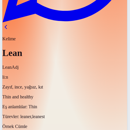
Kelime
Lean
Lean
Adj
liːn
Zayıf, ince, yağsız, kıt
Thin and healthy
Eş anlamlılar:
Thin
Türevler:
leaner,leanest
Örnek Cümle