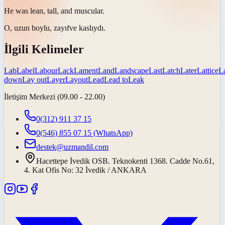
He was
lean
, tall, and muscular.
O, uzun boylu,
zayıf
ve kaslıydı.
İlgili Kelimeler
Lab
Label
Labour
Lack
Lament
Land
Landscape
Last
Latch
Later
Lattice
L
down
Lay out
Layer
Layout
Lead
Lead to
Leak
İletişim Merkezi (09.00 - 22.00)
0(312) 911 37 15
0(546) 855 07 15
(WhatsApp)
destek@uzmandil.com
Hacettepe İvedik OSB. Teknokenti 1368. Cadde No.61,
4. Kat Ofis No: 32 İvedik / ANKARA