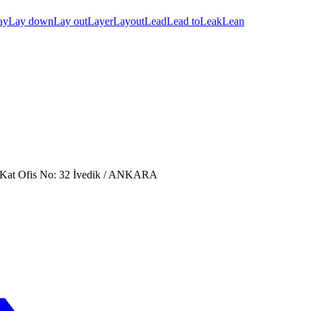
ay
Lay down
Lay out
Layer
Layout
Lead
Lead to
Leak
Lean
. Kat Ofis No: 32 İvedik / ANKARA