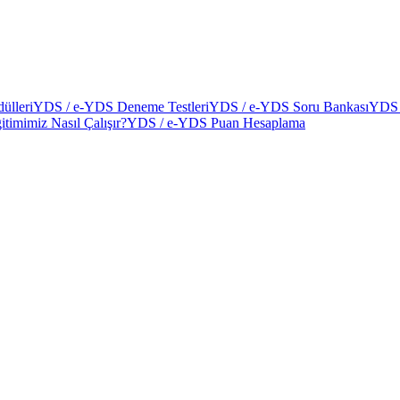
ülleri
YDS / e-YDS Deneme Testleri
YDS / e-YDS Soru Bankası
YDS 
itimimiz Nasıl Çalışır?
YDS / e-YDS Puan Hesaplama