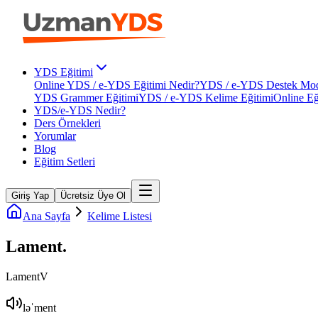
YDS Eğitimi
Online YDS / e-YDS Eğitimi Nedir?
YDS / e-YDS Destek Mod
YDS Grammer Eğitimi
YDS / e-YDS Kelime Eğitimi
Online Eğ
YDS/e-YDS Nedir?
Ders Örnekleri
Yorumlar
Blog
Eğitim Setleri
Giriş Yap
Ücretsiz Üye Ol
Ana Sayfa
Kelime Listesi
Lament
.
Lament
V
ləˈment