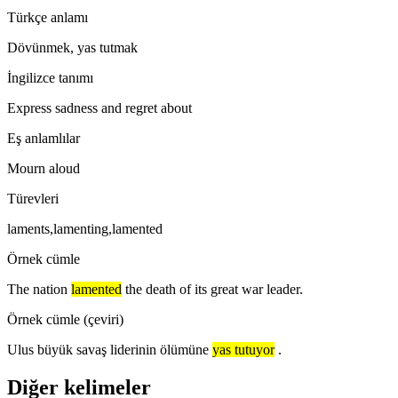
Türkçe anlamı
Dövünmek, yas tutmak
İngilizce tanımı
Express sadness and regret about
Eş anlamlılar
Mourn aloud
Türevleri
laments,lamenting,lamented
Örnek cümle
The nation
lamented
the death of its great war leader.
Örnek cümle (çeviri)
Ulus büyük savaş liderinin ölümüne
yas tutuyor
.
Diğer kelimeler