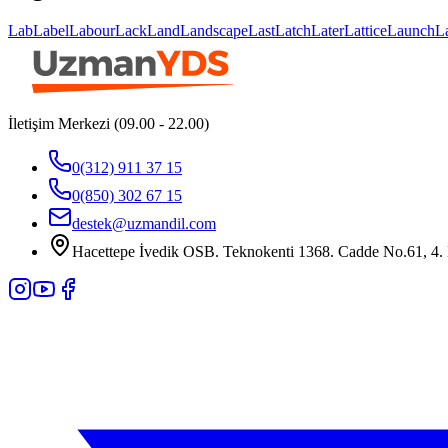
Lab
Label
Labour
Lack
Land
Landscape
Last
Latch
Later
Lattice
Launch
L
İletişim Merkezi (09.00 - 22.00)
0(312) 911 37 15
0(850) 302 67 15
destek@uzmandil.com
Hacettepe İvedik OSB. Teknokenti 1368. Cadde No.61, 4