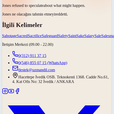
Jones refused to
speculate
about what might happen.
Jones ne olacağını
tahmin etmeyi
reddetti.
İlgili Kelimeler
Sabotage
Sacred
Sacrifice
Safeguard
Safety
Saint
Sake
Salary
Sale
Salesm
İletişim Merkezi (09.00 - 22.00)
0(312) 911 37 15
0(546) 855 07 15
(WhatsApp)
destek@uzmandil.com
Hacettepe İvedik OSB. Teknokenti 1368. Cadde No.61,
4. Kat Ofis No: 32 İvedik / ANKARA