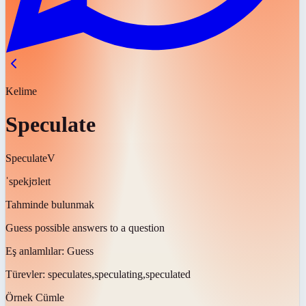
Kelime
Speculate
Speculate
V
ˈspekjʊleɪt
Tahminde bulunmak
Guess possible answers to a question
Eş anlamlılar:
Guess
Türevler:
speculates,speculating,speculated
Örnek Cümle