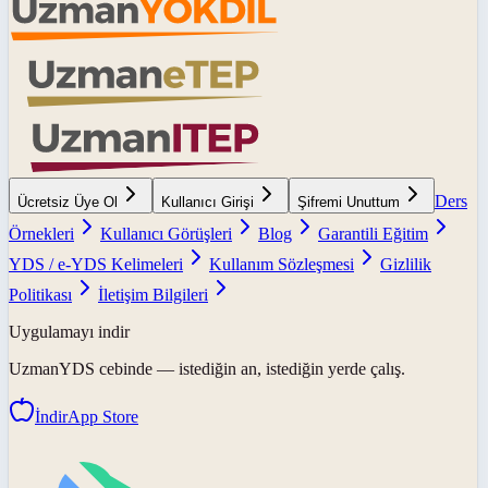
Ders
Ücretsiz Üye Ol
Kullanıcı Girişi
Şifremi Unuttum
Örnekleri
Kullanıcı Görüşleri
Blog
Garantili Eğitim
YDS / e-YDS Kelimeleri
Kullanım Sözleşmesi
Gizlilik
Politikası
İletişim Bilgileri
Uygulamayı indir
UzmanYDS
cebinde — istediğin an, istediğin yerde çalış.
İndir
App Store