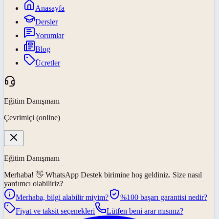
Anasayfa
Dersler
Yorumlar
Blog
Ücretler
Eğitim Danışmanı
Çevrimiçi (online)
Eğitim Danışmanı
Merhaba! 👋
WhatsApp Destek
birimine hoş geldiniz. Size nasıl
yardımcı olabiliriz?
Merhaba, bilgi alabilir miyim?
%100 başarı garantisi nedir?
Fiyat ve taksit seçenekleri
Lütfen beni arar mısınız?