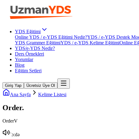
YDS Eğitimi
Online YDS / e-YDS Eğitimi Nedir?
YDS / e-YDS Destek Mod
YDS Grammer Eğitimi
YDS / e-YDS Kelime Eğitimi
Online Eğ
YDS/e-YDS Nedir?
Ders Örnekleri
Yorumlar
Blog
Eğitim Setleri
Giriş Yap
Ücretsiz Üye Ol
Ana Sayfa
Kelime Listesi
Order
.
Order
V
ˈɔːdə