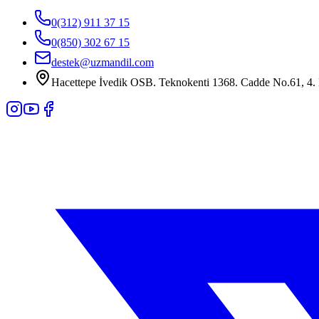
0(312) 911 37 15
0(850) 302 67 15
destek@uzmandil.com
Hacettepe İvedik OSB. Teknokenti 1368. Cadde No.61, 4