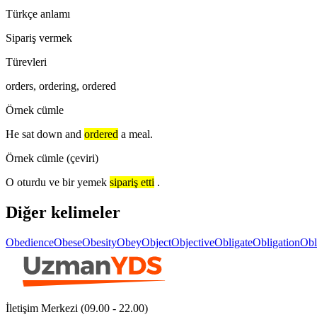
Türkçe anlamı
Sipariş vermek
Türevleri
orders, ordering, ordered
Örnek cümle
He sat down and
ordered
a meal.
Örnek cümle (çeviri)
O oturdu ve bir yemek
sipariş etti
.
Diğer kelimeler
Obedience
Obese
Obesity
Obey
Object
Objective
Obligate
Obligation
Obl
İletişim Merkezi (09.00 - 22.00)