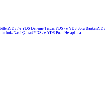
ülleri
YDS / e-YDS Deneme Testleri
YDS / e-YDS Soru Bankası
YDS 
itimimiz Nasıl Çalışır?
YDS / e-YDS Puan Hesaplama