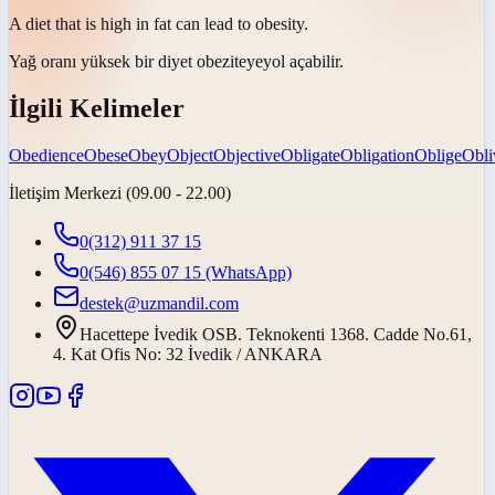
A diet that is high in fat can lead to
obesity
.
Yağ oranı yüksek bir diyet
obeziteye
yol açabilir.
İlgili Kelimeler
Obedience
Obese
Obey
Object
Objective
Obligate
Obligation
Oblige
Obli
İletişim Merkezi (09.00 - 22.00)
0(312) 911 37 15
0(546) 855 07 15
(WhatsApp)
destek@uzmandil.com
Hacettepe İvedik OSB. Teknokenti 1368. Cadde No.61,
4. Kat Ofis No: 32 İvedik / ANKARA