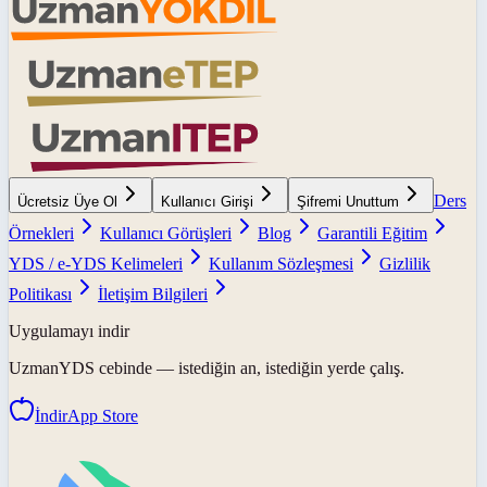
Ders
Ücretsiz Üye Ol
Kullanıcı Girişi
Şifremi Unuttum
Örnekleri
Kullanıcı Görüşleri
Blog
Garantili Eğitim
YDS / e-YDS Kelimeleri
Kullanım Sözleşmesi
Gizlilik
Politikası
İletişim Bilgileri
Uygulamayı indir
UzmanYDS
cebinde — istediğin an, istediğin yerde çalış.
İndir
App Store