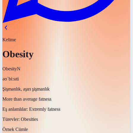
Kelime
Obesity
Obesity
N
əʊˈbiːsɪti
Şişmanlık, aşırı şişmanlık
More than average fatness
Eş anlamlılar:
Extremly fatness
Türevler:
Obesities
Örnek Cümle