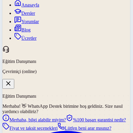
Anasayfa
Dersler
Yorumlar
Blog
Ücretler
Eğitim Danışmanı
Çevrimiçi (online)
Eğitim Danışmanı
Merhaba! 👋
WhatsApp Destek
birimine hoş geldiniz. Size nasıl
yardımcı olabiliriz?
Merhaba, bilgi alabilir miyim?
%100 başarı garantisi nedir?
Fiyat ve taksit seçenekleri
Lütfen beni arar mısınız?