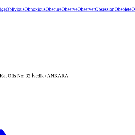
ige
Oblivious
Obnoxious
Obscure
Observe
Observer
Obsession
Obsolete
O
. Kat Ofis No: 32 İvedik / ANKARA