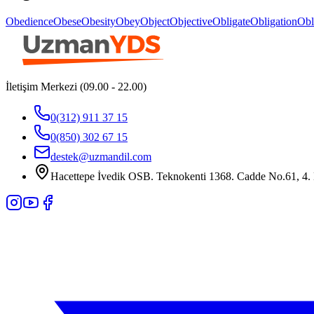
Obedience
Obese
Obesity
Obey
Object
Objective
Obligate
Obligation
Obl
İletişim Merkezi (09.00 - 22.00)
0(312) 911 37 15
0(850) 302 67 15
destek@uzmandil.com
Hacettepe İvedik OSB. Teknokenti 1368. Cadde No.61, 4