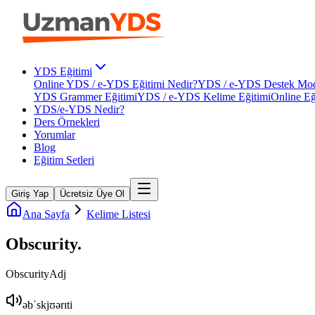
YDS Eğitimi
Online YDS / e-YDS Eğitimi Nedir?
YDS / e-YDS Destek Mod
YDS Grammer Eğitimi
YDS / e-YDS Kelime Eğitimi
Online Eğ
YDS/e-YDS Nedir?
Ders Örnekleri
Yorumlar
Blog
Eğitim Setleri
Giriş Yap
Ücretsiz Üye Ol
Ana Sayfa
Kelime Listesi
Obscurity
.
Obscurity
Adj
əbˈskjʊərɪti