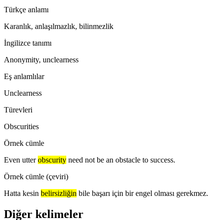
Türkçe anlamı
Karanlık, anlaşılmazlık, bilinmezlik
İngilizce tanımı
Anonymity, unclearness
Eş anlamlılar
Unclearness
Türevleri
Obscurities
Örnek cümle
Even utter
obscurity
need not be an obstacle to success.
Örnek cümle (çeviri)
Hatta kesin
belirsizliğin
bile başarı için bir engel olması gerekmez.
Diğer kelimeler