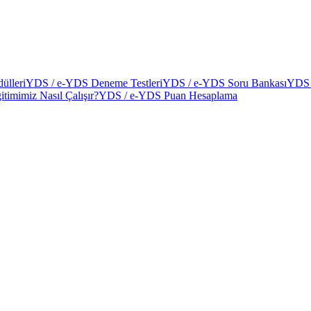
ülleri
YDS / e-YDS Deneme Testleri
YDS / e-YDS Soru Bankası
YDS 
itimimiz Nasıl Çalışır?
YDS / e-YDS Puan Hesaplama