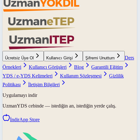
Ders
Ücretsiz Üye Ol
Kullanıcı Girişi
Şifremi Unuttum
Örnekleri
Kullanıcı Görüşleri
Blog
Garantili Eğitim
YDS / e-YDS Kelimeleri
Kullanım Sözleşmesi
Gizlilik
Politikası
İletişim Bilgileri
Uygulamayı indir
UzmanYDS
cebinde — istediğin an, istediğin yerde çalış.
İndir
App Store