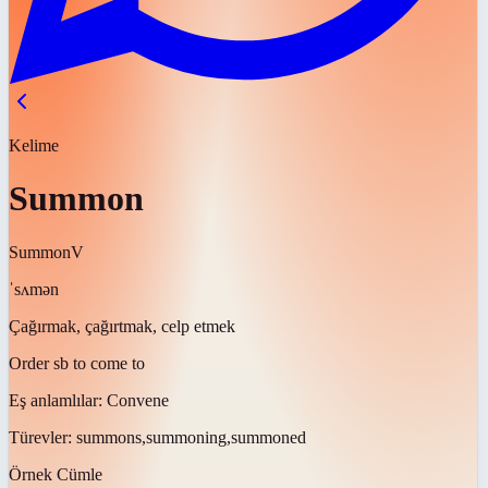
Kelime
Summon
Summon
V
ˈsʌmən
Çağırmak, çağırtmak, celp etmek
Order sb to come to
Eş anlamlılar:
Convene
Türevler:
summons,summoning,summoned
Örnek Cümle