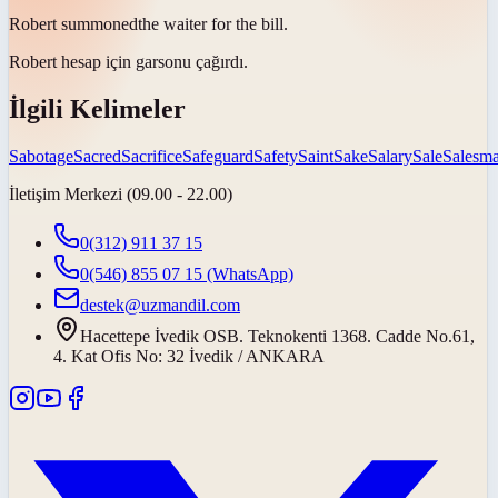
Robert
summoned
the waiter for the bill.
Robert hesap için garsonu
çağırdı
.
İlgili Kelimeler
Sabotage
Sacred
Sacrifice
Safeguard
Safety
Saint
Sake
Salary
Sale
Salesm
İletişim Merkezi (09.00 - 22.00)
0(312) 911 37 15
0(546) 855 07 15
(WhatsApp)
destek@uzmandil.com
Hacettepe İvedik OSB. Teknokenti 1368. Cadde No.61,
4. Kat Ofis No: 32 İvedik / ANKARA