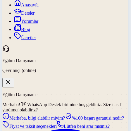
Anasayfa
Dersler
Yorumlar
Blog
Ücretler
Eğitim Danışmanı
Çevrimiçi (online)
Eğitim Danışmanı
Merhaba! 👋
WhatsApp Destek
birimine hoş geldiniz. Size nasıl
yardımcı olabiliriz?
Merhaba, bilgi alabilir miyim?
%100 başarı garantisi nedir?
Fiyat ve taksit seçenekleri
Lütfen beni arar mısınız?