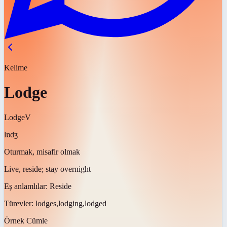
Kelime
Lodge
Lodge
V
lɒdʒ
Oturmak, misafir olmak
Live, reside; stay overnight
Eş anlamlılar:
Reside
Türevler:
lodges,lodging,lodged
Örnek Cümle