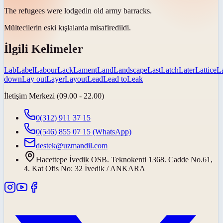
The refugees were
lodged
in old army barracks.
Mültecilerin eski kışlalarda
misafir
edildi.
İlgili Kelimeler
Lab
Label
Labour
Lack
Lament
Land
Landscape
Last
Latch
Later
Lattice
L
down
Lay out
Layer
Layout
Lead
Lead to
Leak
İletişim Merkezi (09.00 - 22.00)
0(312) 911 37 15
0(546) 855 07 15
(WhatsApp)
destek@uzmandil.com
Hacettepe İvedik OSB. Teknokenti 1368. Cadde No.61,
4. Kat Ofis No: 32 İvedik / ANKARA