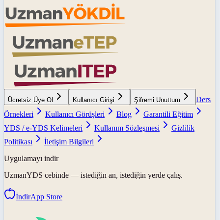
Ders
Ücretsiz Üye Ol
Kullanıcı Girişi
Şifremi Unuttum
Örnekleri
Kullanıcı Görüşleri
Blog
Garantili Eğitim
YDS / e-YDS Kelimeleri
Kullanım Sözleşmesi
Gizlilik
Politikası
İletişim Bilgileri
Uygulamayı indir
UzmanYDS
cebinde — istediğin an, istediğin yerde çalış.
İndir
App Store