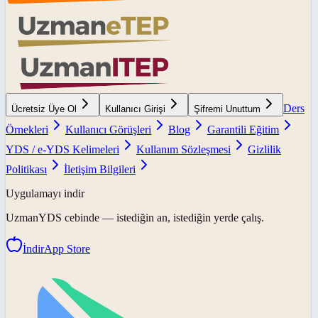
Ders
Ücretsiz Üye Ol
Kullanıcı Girişi
Şifremi Unuttum
Örnekleri
Kullanıcı Görüşleri
Blog
Garantili Eğitim
YDS / e-YDS Kelimeleri
Kullanım Sözleşmesi
Gizlilik
Politikası
İletişim Bilgileri
Uygulamayı indir
UzmanYDS
cebinde — istediğin an, istediğin yerde çalış.
İndir
App Store