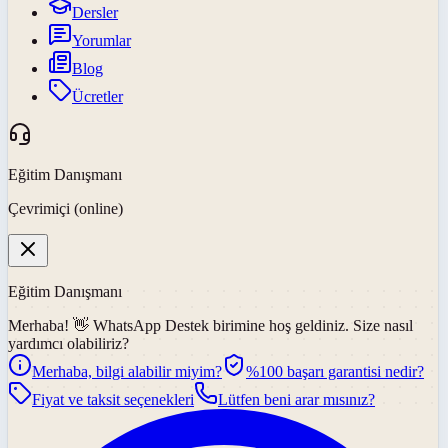
Dersler
Yorumlar
Blog
Ücretler
Eğitim Danışmanı
Çevrimiçi (online)
Eğitim Danışmanı
Merhaba! 👋
WhatsApp Destek
birimine hoş geldiniz. Size nasıl
yardımcı olabiliriz?
Merhaba, bilgi alabilir miyim?
%100 başarı garantisi nedir?
Fiyat ve taksit seçenekleri
Lütfen beni arar mısınız?