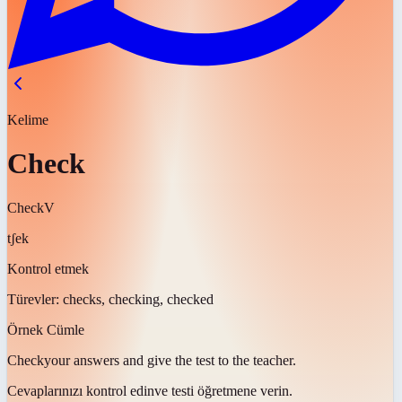
Kelime
Check
Check
V
tʃek
Kontrol etmek
Türevler:
checks, checking, checked
Örnek Cümle
Check
your answers and give the test to the teacher.
Cevaplarınızı
kontrol edin
ve testi öğretmene verin.