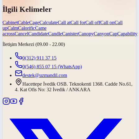
İlgili Kelimeler
Cabinet
Cable
Cage
Calculate
Call at
Call for
Call off
Call on
Call
up
Calm
Calorific
Came
across
Cancel
Candidate
Candle
Canister
Canopy
Canyon
Cap
Capability
İletişim Merkezi (09.00 - 22.00)
0(312) 911 37 15
0(546) 855 07 15
(WhatsApp)
destek@uzmandil.com
Hacettepe İvedik OSB. Teknokenti 1368. Cadde No.61,
4. Kat Ofis No: 32 İvedik / ANKARA