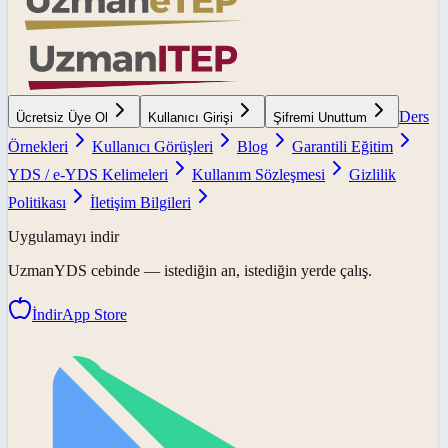
Ders
Ücretsiz Üye Ol
Kullanıcı Girişi
Şifremi Unuttum
Örnekleri
Kullanıcı Görüşleri
Blog
Garantili Eğitim
YDS / e-YDS Kelimeleri
Kullanım Sözleşmesi
Gizlilik
Politikası
İletişim Bilgileri
Uygulamayı indir
UzmanYDS
cebinde — istediğin an, istediğin yerde çalış.
İndir
App Store