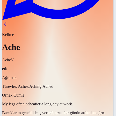
Kelime
Ache
Ache
V
eɪk
Ağrımak
Türevler:
Aches,Aching,Ached
Örnek Cümle
My legs often
ache
after a long day at work.
Bacaklarım genellikle iş yerinde uzun bir günün ardından
ağrır
.