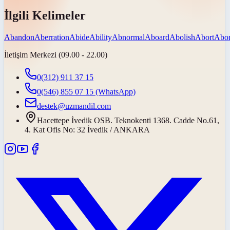
İlgili Kelimeler
Abandon
Aberration
Abide
Ability
Abnormal
Aboard
Abolish
Abort
Abor
İletişim Merkezi (09.00 - 22.00)
0(312) 911 37 15
0(546) 855 07 15
(WhatsApp)
destek@uzmandil.com
Hacettepe İvedik OSB. Teknokenti 1368. Cadde No.61,
4. Kat Ofis No: 32 İvedik / ANKARA