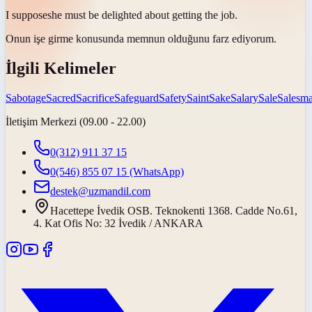
I
suppose
she must be delighted about getting the job.
Onun işe girme konusunda memnun olduğunu
farz ediyorum
.
İlgili Kelimeler
Sabotage
Sacred
Sacrifice
Safeguard
Safety
Saint
Sake
Salary
Sale
Salesm
İletişim Merkezi (09.00 - 22.00)
0(312) 911 37 15
0(546) 855 07 15
(WhatsApp)
destek@uzmandil.com
Hacettepe İvedik OSB. Teknokenti 1368. Cadde No.61,
4. Kat Ofis No: 32 İvedik / ANKARA