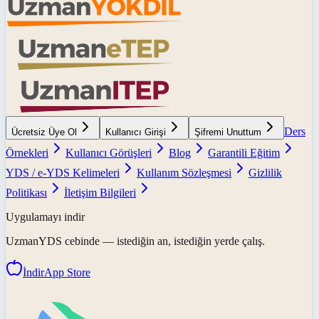
Ders
Ücretsiz Üye Ol
Kullanıcı Girişi
Şifremi Unuttum
Örnekleri
Kullanıcı Görüşleri
Blog
Garantili Eğitim
YDS / e-YDS Kelimeleri
Kullanım Sözleşmesi
Gizlilik
Politikası
İletişim Bilgileri
Uygulamayı indir
UzmanYDS
cebinde — istediğin an, istediğin yerde çalış.
İndir
App Store