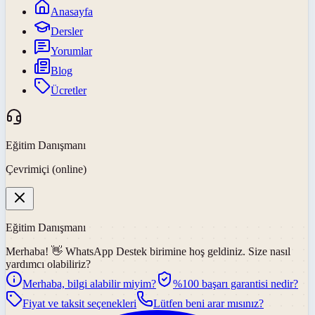
Anasayfa
Dersler
Yorumlar
Blog
Ücretler
Eğitim Danışmanı
Çevrimiçi (online)
Eğitim Danışmanı
Merhaba! 👋
WhatsApp Destek
birimine hoş geldiniz. Size nasıl
yardımcı olabiliriz?
Merhaba, bilgi alabilir miyim?
%100 başarı garantisi nedir?
Fiyat ve taksit seçenekleri
Lütfen beni arar mısınız?