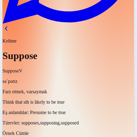
Kelime
Suppose
Suppose
V
səˈpəʊz
Farz etmek, varsaymak
Think that sth is likely to be true
Eş anlamlılar:
Presume to be true
Türevler:
supposes,supposing,supposed
Örnek Cümle