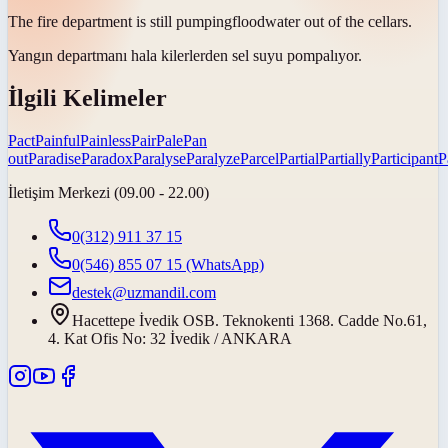
The fire department is still
pumping
floodwater out of the cellars.
Yangın departmanı hala kilerlerden sel suyu
pompalıyor
.
İlgili Kelimeler
Pact
Painful
Painless
Pair
Pale
Pan
out
Paradise
Paradox
Paralyse
Paralyze
Parcel
Partial
Partially
Participant
P
İletişim Merkezi (09.00 - 22.00)
0(312) 911 37 15
0(546) 855 07 15
(WhatsApp)
destek@uzmandil.com
Hacettepe İvedik OSB. Teknokenti 1368. Cadde No.61,
4. Kat Ofis No: 32 İvedik / ANKARA