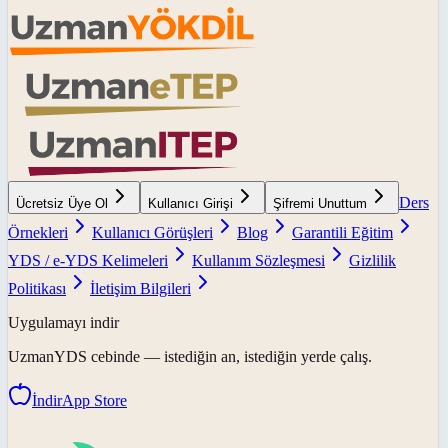
Ders
Ücretsiz Üye Ol
Kullanıcı Girişi
Şifremi Unuttum
Örnekleri
Kullanıcı Görüşleri
Blog
Garantili Eğitim
YDS / e-YDS Kelimeleri
Kullanım Sözleşmesi
Gizlilik
Politikası
İletişim Bilgileri
Uygulamayı indir
UzmanYDS
cebinde — istediğin an, istediğin yerde çalış.
İndir
App Store