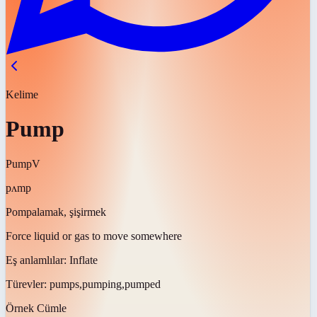
Kelime
Pump
Pump
V
pʌmp
Pompalamak, şişirmek
Force liquid or gas to move somewhere
Eş anlamlılar:
Inflate
Türevler:
pumps,pumping,pumped
Örnek Cümle